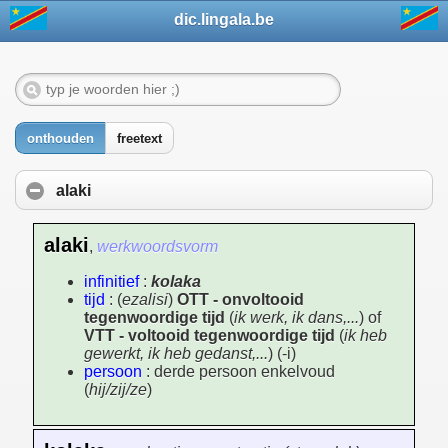
dic.lingala.be
onthouden
freetext
alaki
alaki
,
werkwoordsvorm
infinitief
:
kolaka
tijd
: (
ezalisi
)
OTT - onvoltooid
tegenwoordige tijd
(
ik werk, ik dans,...
) of
VTT - voltooid tegenwoordige tijd
(
ik heb
gewerkt, ik heb gedanst,...
) (-i)
persoon
: derde persoon enkelvoud
(
hij/zij/ze
)