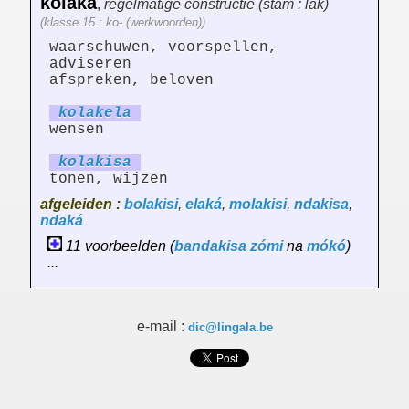
kolaka
,
regelmatige constructie (stam : lak)
(klasse 15 : ko- (werkwoorden))
waarschuwen, voorspellen,
adviseren
afspreken, beloven
kolak
el
a
wensen
kolak
is
a
tonen, wijzen
afgeleiden :
bolakisi
,
elaká
,
molakisi
,
ndakisa
,
ndaká
11 voorbeelden (
bandakisa
zómi
na
mókó
)
...
e-mail :
dic@lingala.be