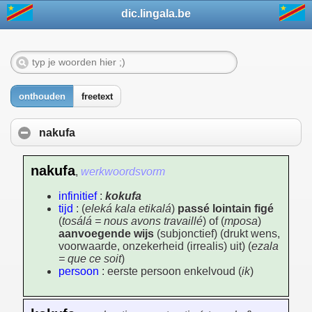
dic.lingala.be
onthouden
freetext
nakufa
nakufa
,
werkwoordsvorm
infinitief
:
kokufa
tijd
: (
eleká kala etikalá
)
passé lointain figé
(
tosálá = nous avons travaillé
) of (
mposa
)
aanvoegende wijs
(subjonctief) (drukt wens,
voorwaarde, onzekerheid (irrealis) uit) (
ezala
= que ce soit
)
persoon
: eerste persoon enkelvoud (
ik
)