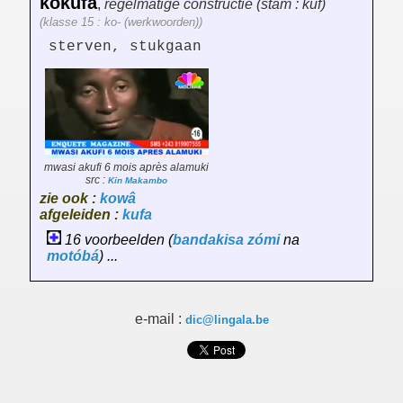
kokufa
,
regelmatige constructie (stam : kuf)
(klasse 15 : ko- (werkwoorden))
sterven, stukgaan
mwasi akufi 6 mois après alamuki
src :
Kin Makambo
zie ook :
kowâ
afgeleiden :
kufa
16 voorbeelden (
bandakisa
zómi
na
motóbá
) ...
e-mail :
dic@lingala.be