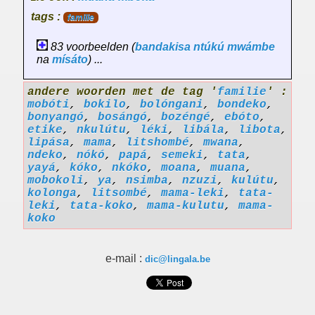
tags :
familie
83 voorbeelden (
bandakisa
ntúkú
mwámbe
na
mísáto
) ...
andere woorden met de tag '
familie
' :
mobóti
,
bokilo
,
bolóngani
,
bondeko
,
bonyangó
,
bosángó
,
bozéngé
,
ebóto
,
etike
,
nkulútu
,
léki
,
libála
,
libota
,
lipása
,
mama
,
litshombé
,
mwana
,
ndeko
,
nókó
,
papá
,
semeki
,
tata
,
yayá
,
kóko
,
nkóko
,
moana
,
muana
,
mobokoli
,
ya
,
nsimba
,
nzuzi
,
kulútu
,
kolonga
,
litsombé
,
mama-leki
,
tata-
leki
,
tata-koko
,
mama-kulutu
,
mama-
koko
e-mail :
dic@lingala.be