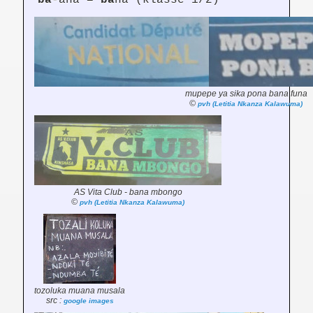
ba
-ana =
ba
na (klasse 1/2)
mupepe ya sika pona bana funa
©
pvh (Letitia Nkanza Kalawuma)
AS Vita Club - bana mbongo
©
pvh (Letitia Nkanza Kalawuma)
tozoluka muana musala
src :
google images