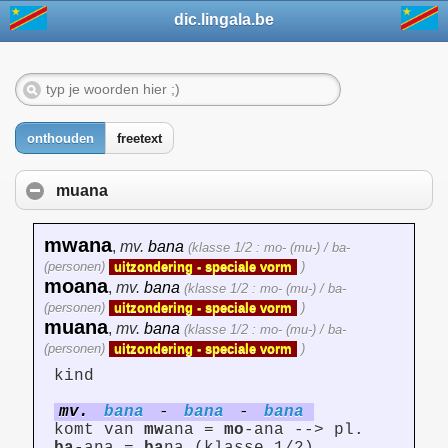
dic.lingala.be
onthouden
freetext
muana
mwana
,
mv.
bana
(klasse 1/2 : mo- (mu-) / ba-
(personen)
uitzondering - speciale vorm
)
moana
,
mv.
bana
(klasse 1/2 : mo- (mu-) / ba-
(personen)
uitzondering - speciale vorm
)
muana
,
mv.
bana
(klasse 1/2 : mo- (mu-) / ba-
(personen)
uitzondering - speciale vorm
)
kind
mv.
bana
-
bana
-
bana
komt van
mw
ana =
mo
-ana --> pl.