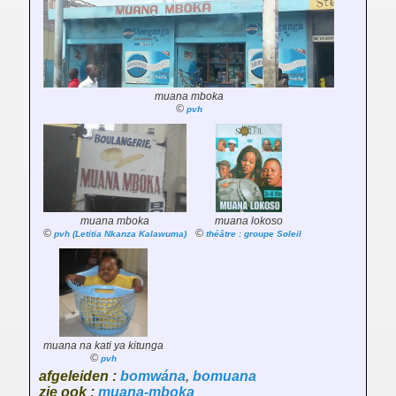
muana mboka
©
pvh
muana mboka
muana lokoso
©
©
pvh (Letitia Nkanza Kalawuma)
théâtre : groupe Soleil
muana na kati ya kitunga
©
pvh
afgeleiden :
bomwána
,
bomuana
zie ook :
muana-mboka