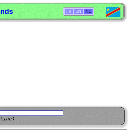
ands
FR
EN
NL
eking)