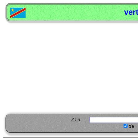
ver
Zin :
de 