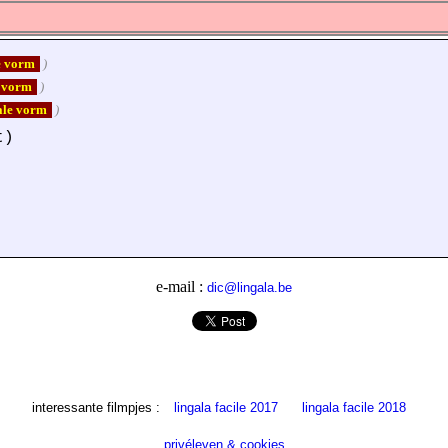
le vorm
)
e vorm
)
iale vorm
)
t)
e-mail :
dic@lingala.be
interessante filmpjes :
lingala facile 2017
lingala facile 2018
privéleven & cookies