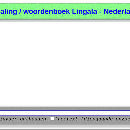
taling / woordenboek Lingala - Nederl
invoer onthouden
freetext (diepgaande opzo