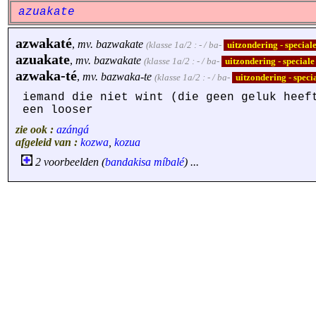
azuakate
azwakaté
,
mv.
bazwakate
(klasse 1a/2 : - / ba-
uitzondering - specia
azuakate
,
mv.
bazwakate
(klasse 1a/2 : - / ba-
uitzondering - special
azwaka-té
,
mv.
bazwaka-te
(klasse 1a/2 : - / ba-
uitzondering - spec
iemand die niet wint (die geen geluk heef
een looser
zie ook :
azángá
afgeleid van :
kozwa
,
kozua
2 voorbeelden (
bandakisa
míbalé
) ...