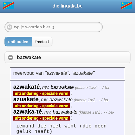
dic.lingala.be
onthouden
freetext
bazwakate
meervoud van
"azwakaté", "azuakate"
azwakaté
,
mv.
bazwakate
(klasse 1a/2 : - / ba-
uitzondering - speciale vorm
)
azuakate
,
mv.
bazwakate
(klasse 1a/2 : - / ba-
uitzondering - speciale vorm
)
azwaka-té
,
mv.
bazwaka-te
(klasse 1a/2 : - / ba-
uitzondering - speciale vorm
)
iemand die niet wint (die geen
geluk heeft)