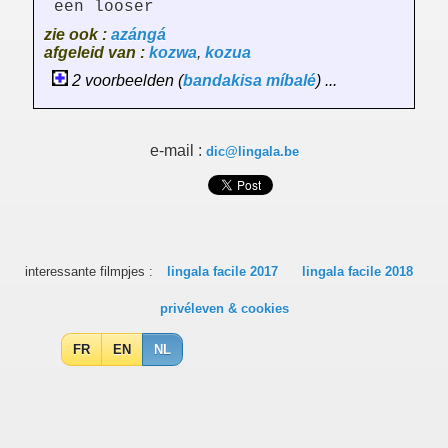
een looser
zie ook :
azángá
afgeleid van :
kozwa
,
kozua
2 voorbeelden (
bandakisa
míbalé
) ...
e-mail :
dic@lingala.be
interessante filmpjes :
lingala facile 2017
lingala facile 2018
privéleven & cookies
FR
EN
NL