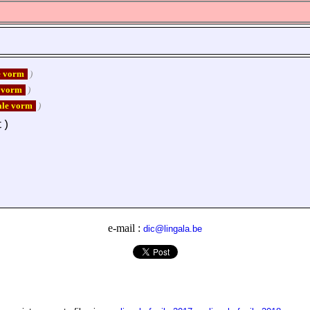
le vorm
)
e vorm
)
iale vorm
)
t)
e-mail :
dic@lingala.be