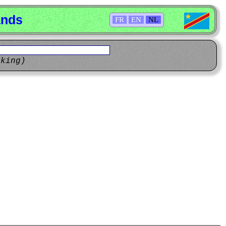
ands
FR
EN
NL
eking)