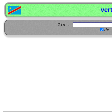
ver
Zin :
de 