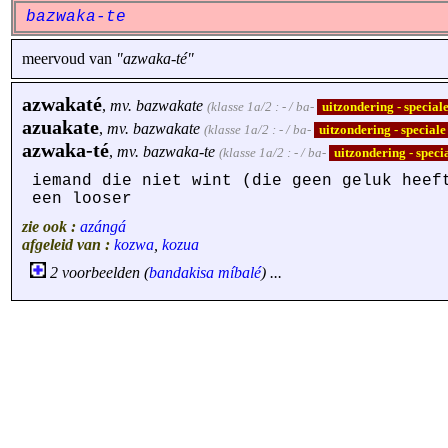
bazwaka-te
meervoud van
"azwaka-té"
azwakaté
,
mv.
bazwakate
(klasse 1a/2 : - / ba-
uitzondering - specia
azuakate
,
mv.
bazwakate
(klasse 1a/2 : - / ba-
uitzondering - special
azwaka-té
,
mv.
bazwaka-te
(klasse 1a/2 : - / ba-
uitzondering - spec
iemand die niet wint (die geen geluk heef
een looser
zie ook :
azángá
afgeleid van :
kozwa
,
kozua
2 voorbeelden (
bandakisa
míbalé
) ...