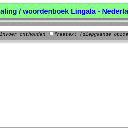
taling / woordenboek Lingala - Nederl
invoer onthouden
freetext (diepgaande opzo