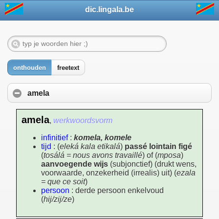
dic.lingala.be
onthouden
freetext
amela
amela
,
werkwoordsvorm
infinitief
:
komela, komele
tijd
: (
eleká kala etikalá
)
passé lointain figé
(
tosálá = nous avons travaillé
) of (
mposa
)
aanvoegende wijs
(subjonctief) (drukt wens,
voorwaarde, onzekerheid (irrealis) uit) (
ezala
= que ce soit
)
persoon
: derde persoon enkelvoud
(
hij/zij/ze
)