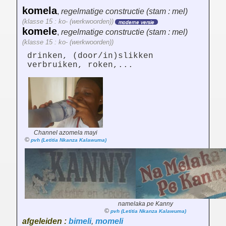
komela
,
regelmatige constructie (stam : mel)
(klasse 15 : ko- (werkwoorden))
moderne versie
komele
,
regelmatige constructie (stam : mel)
(klasse 15 : ko- (werkwoorden))
drinken, (door/in)slikken
verbruiken, roken,...
Channel azomela mayi
©
pvh (Letitia Nkanza Kalawuma)
namelaka pe Kanny
©
pvh (Letitia Nkanza Kalawuma)
afgeleiden :
bimeli
,
momeli