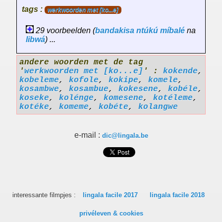
tags :
werkwoorden met [ko...e]
29 voorbeelden (
bandakisa
ntúkú
míbalé
na
libwá
) ...
andere woorden met de tag
'
werkwoorden met [ko...e]
' :
kokende
,
kobeleme
,
kofole
,
kokipe
,
komele
,
kosambwe
,
kosambue
,
kokesene
,
kobéle
,
koseke
,
kolénge
,
komesene
,
kotéleme
,
kotéke
,
komeme
,
kobéte
,
kolangwe
e-mail :
dic@lingala.be
interessante filmpjes :
lingala facile 2017
lingala facile 2018
privéleven & cookies