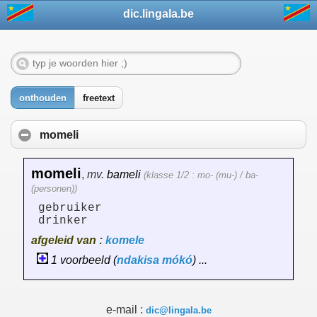
dic.lingala.be
onthouden
freetext
momeli
momeli
,
mv.
bameli
(klasse 1/2 : mo- (mu-) / ba-
(personen))
gebruiker
drinker
afgeleid van :
komele
1 voorbeeld (
ndakisa
mókó
) ...
e-mail :
dic@lingala.be