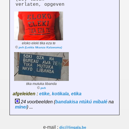
verlaten, opgeven
eloko eleki tika eza te
©
pvh (Letitia Nkanza Kalawuma)
tika mutuka libanda
©
pvh
afgeleiden :
etike
,
kotikala
,
etika
24 voorbeelden (
bandakisa
ntúkú
míbalé
na
mínei
) ...
e-mail :
dic@lingala.be