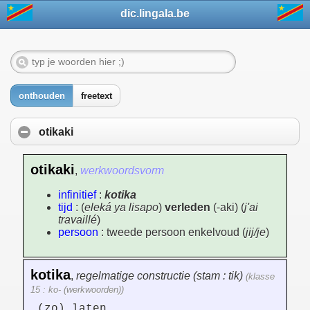
dic.lingala.be
onthouden
freetext
otikaki
otikaki
,
werkwoordsvorm
infinitief
:
kotika
tijd
: (
eleká ya lisapo
)
verleden
(-aki) (
j'ai
travaillé
)
persoon
: tweede persoon enkelvoud (
jij/je
)
kotika
,
regelmatige constructie (stam : tik)
(klasse
15 : ko- (werkwoorden))
(zo) laten