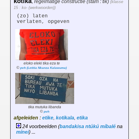
kotika
,
regelmatige constructie (stam : tik)
(klasse
15 : ko- (werkwoorden))
(zo) laten
verlaten, opgeven
eloko eleki tika eza te
©
pvh (Letitia Nkanza Kalawuma)
tika mutuka libanda
©
pvh
afgeleiden :
etike
,
kotikala
,
etika
24 voorbeelden (
bandakisa
ntúkú
míbalé
na
mínei
) ...