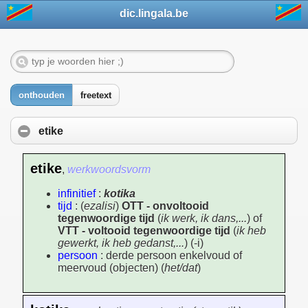
dic.lingala.be
onthouden
freetext
etike
etike
,
werkwoordsvorm
infinitief
:
kotika
tijd
: (
ezalisi
)
OTT - onvoltooid
tegenwoordige tijd
(
ik werk, ik dans,...
) of
VTT - voltooid tegenwoordige tijd
(
ik heb
gewerkt, ik heb gedanst,...
) (-i)
persoon
: derde persoon enkelvoud of
meervoud (objecten) (
het/dat
)