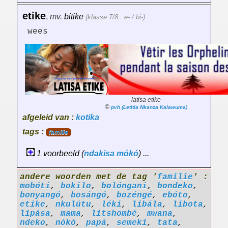
etike
,
mv.
bitike
(klasse 7/8 : e- / bi-)
wees
latisa etike
©
pvh (Letitia Nkanza Kalawuma)
afgeleid van :
kotika
tags :
familie
1 voorbeeld (
ndakisa
mókó
) ...
andere woorden met de tag '
familie
' :
mobóti
,
bokilo
,
bolóngani
,
bondeko
,
bonyangó
,
bosángó
,
bozéngé
,
ebóto
,
etike
,
nkulútu
,
léki
,
libála
,
libota
,
lipása
,
mama
,
litshombé
,
mwana
,
ndeko
,
nókó
,
papá
,
semeki
,
tata
,