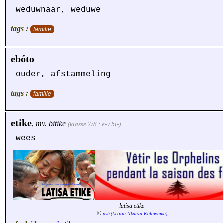
weduwnaar, weduwe
tags :
familie
ebóto
ouder, afstammeling
tags :
familie
etike
,
mv.
bitike
(klasse 7/8 : e- / bi-)
wees
latisa etike
©
pvh (Letitia Nkanza Kalawuma)