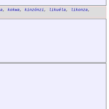
la
,
kokwa
,
kinzónzi
,
likuéla
,
likonza
,