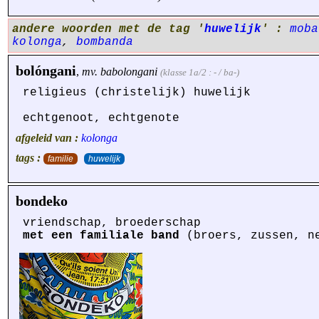
andere woorden met de tag '
huwelijk
' :
moba
kolonga
,
bombanda
bolóngani
,
mv.
babolongani
(klasse 1a/2 : - / ba-)
religieus (christelijk) huwelijk
echtgenoot, echtgenote
afgeleid van :
kolonga
tags :
familie
huwelijk
bondeko
vriendschap, broederschap
met een familiale band
(broers, zussen, ne