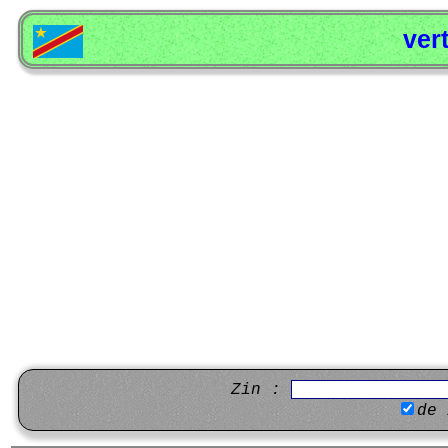
ver
Zin :
de 