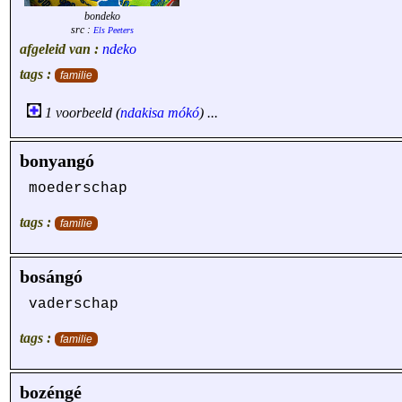
bondeko
src :
Els Peeters
afgeleid van :
ndeko
tags :
familie
1 voorbeeld (
ndakisa
mókó
) ...
bonyangó
moederschap
tags :
familie
bosángó
vaderschap
tags :
familie
bozéngé