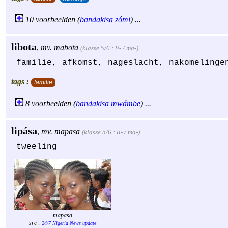
10 voorbeelden (
bandakisa
zómi
) ...
libota
,
mv.
mabota
(klasse 5/6 : li- / ma-)
familie, afkomst, nageslacht, nakomelinge
tags :
familie
8 voorbeelden (
bandakisa
mwámbe
) ...
lipása
,
mv.
mapasa
(klasse 5/6 : li- / ma-)
tweeling
mapasa
src :
24/7 Nigeria News update