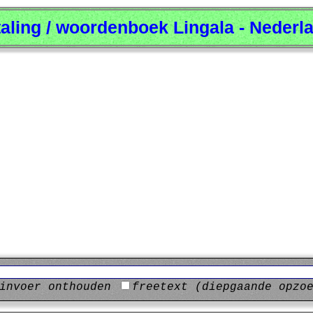
taling / woordenboek Lingala - Nederl
invoer onthouden
freetext (diepgaande opzo