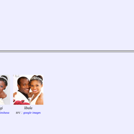
gi
libala
src :
inshasa
google images