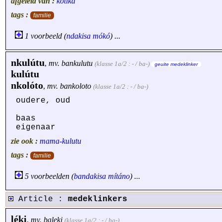
afgeleid van :
kotika
tags :
familie
1 voorbeeld (
ndakisa
mókó
) ...
nkulútu
,
mv.
bankulutu
(klasse 1a/2 : - / ba-)
geuite medeklinker
kulútu
nkolóto
,
mv.
bankoloto
(klasse 1a/2 : - / ba-)
oudere, oud
baas
eigenaar
zie ook :
mama-kulutu
tags :
familie
5 voorbeelden (
bandakisa
mítáno
) ...
Article :
medeklinkers
léki
,
mv.
baleki
(klasse 1a/2 : - / ba-)