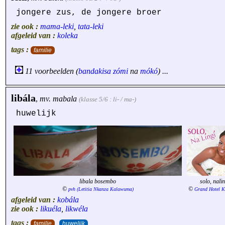
jongere zus, de jongere broer
zie ook :
mama-leki
,
tata-leki
afgeleid van :
koleka
tags :
familie
11 voorbeelden (
bandakisa
zómi
na
mókó
) ...
libála
,
mv.
mabala
(klasse 5/6 : li- / ma-)
huwelijk
libala bosembo
solo, nalin
©
©
pvh (Letitia Nkanza Kalawuma)
Grand Hotel K
afgeleid van :
kobála
zie ook :
likuéla
,
likwéla
tags :
familie
huwelijk