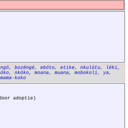
ángó
,
bozéngé
,
ebóto
,
etike
,
nkulútu
,
léki
,
kóko
,
nkóko
,
moana
,
muana
,
mobokoli
,
ya
,
,
mama-koko
door adoptie)