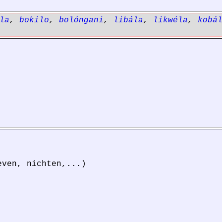
la
,
bokilo
,
bolóngani
,
libála
,
likwéla
,
kobá
ven, nichten,...)