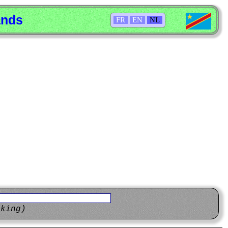
ands
FR
EN
NL
eking)