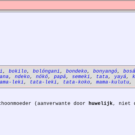
i
,
bokilo
,
bolóngani
,
bondeko
,
bonyangó
,
bos
ana
,
ndeko
,
nókó
,
papá
,
semeki
,
tata
,
yayá
,
ama-leki
,
tata-leki
,
tata-koko
,
mama-kulutu
choonmoeder (aanverwante door
huwelijk
, niet 