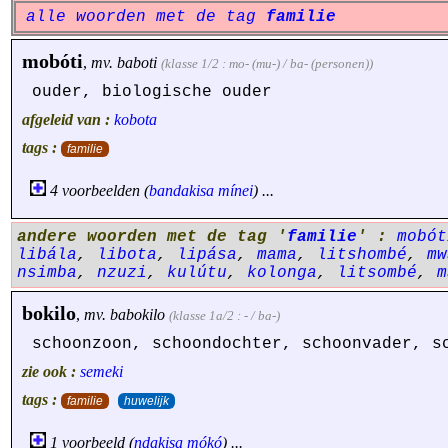
alle woorden met de tag
familie
mobóti
,
mv.
baboti
(klasse 1/2 : mo- (mu-) / ba- (personen))
ouder, biologische ouder
afgeleid van :
kobota
tags :
familie
4 voorbeelden (
bandakisa
mínei
) ...
andere woorden met de tag '
familie
' :
mobót
libála
,
libota
,
lipása
,
mama
,
litshombé
,
mw
nsimba
,
nzuzi
,
kulútu
,
kolonga
,
litsombé
,
m
bokilo
,
mv.
babokilo
(klasse 1a/2 : - / ba-)
schoonzoon, schoondochter, schoonvader, s
zie ook :
semeki
tags :
familie
huwelijk
1 voorbeeld (
ndakisa
mókó
) ...