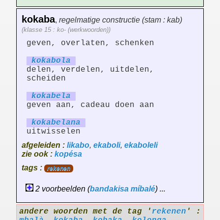
kokaba
,
regelmatige constructie (stam : kab)
(klasse 15 : ko- (werkwoorden))
geven, overlaten, schenken
kokab
ol
a
delen, verdelen, uitdelen,
scheiden
kokab
el
a
geven aan, cadeau doen aan
kokab
el
an
a
uitwisselen
afgeleiden :
likabo
,
ekaboli
,
ekaboleli
zie ook :
kopésa
tags :
rekenen
2 voorbeelden (
bandakisa
míbalé
) ...
andere woorden met de tag '
rekenen
' :