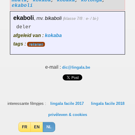
mbalà
,
kokaba
,
kobaka
,
kolonga
,
ekaboli
ekaboli
,
mv.
bikaboli
(klasse 7/8 : e- / bi-)
deler
afgeleid van :
kokaba
tags :
rekenen
e-mail :
dic@lingala.be
interessante filmpjes :
lingala facile 2017
lingala facile 2018
privéleven & cookies
FR
EN
NL