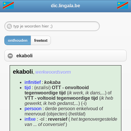
dic.lingala.be
onthouden
freetext
ekaboli
ekaboli
,
werkwoordsvorm
infinitief
:
kokaba
tijd
: (
ezalisi
)
OTT - onvoltooid
tegenwoordige tijd
(
ik werk, ik dans,...
) of
VTT - voltooid tegenwoordige tijd
(
ik heb
gewerkt, ik heb gedanst,...
) (-i)
persoon
: derde persoon enkelvoud of
meervoud (objecten) (
het/dat
)
infixe
: -ol :
reversief
(
het tegenovergestelde
van ... of conversief
)