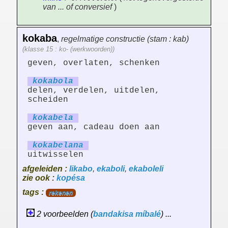
van ... of conversief
)
kokaba
,
regelmatige constructie (stam : kab)
(klasse 15 : ko- (werkwoorden))
geven, overlaten, schenken
kokab
ol
a
delen, verdelen, uitdelen,
scheiden
kokab
el
a
geven aan, cadeau doen aan
kokab
el
an
a
uitwisselen
afgeleiden :
likabo
,
ekaboli
,
ekaboleli
zie ook :
kopésa
tags :
rekenen
2 voorbeelden (
bandakisa
míbalé
) ...