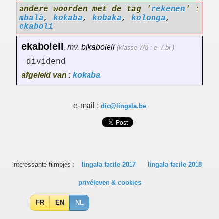
andere woorden met de tag '
rekenen
' :
mbalà
,
kokaba
,
kobaka
,
kolonga
,
ekaboli
ekaboleli
,
mv.
bikaboleli
(klasse 7/8 : e- / bi-)
dividend
afgeleid van :
kokaba
e-mail :
dic@lingala.be
interessante filmpjes :
lingala facile 2017
lingala facile 2018
privéleven & cookies
FR
EN
NL