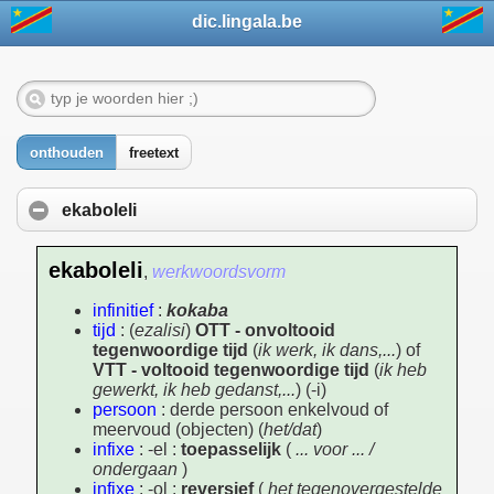
dic.lingala.be
onthouden
freetext
ekaboleli
ekaboleli
,
werkwoordsvorm
infinitief
:
kokaba
tijd
: (
ezalisi
)
OTT - onvoltooid
tegenwoordige tijd
(
ik werk, ik dans,...
) of
VTT - voltooid tegenwoordige tijd
(
ik heb
gewerkt, ik heb gedanst,...
) (-i)
persoon
: derde persoon enkelvoud of
meervoud (objecten) (
het/dat
)
infixe
: -el :
toepasselijk
(
... voor ... /
ondergaan
)
infixe
: -ol :
reversief
(
het tegenovergestelde