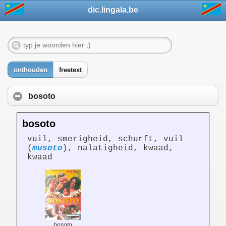
dic.lingala.be
onthouden
freetext
bosoto
bosoto
vuil, smerigheid, schurft, vuil
(
musoto
), nalatigheid, kwaad,
kwaad
bosoto