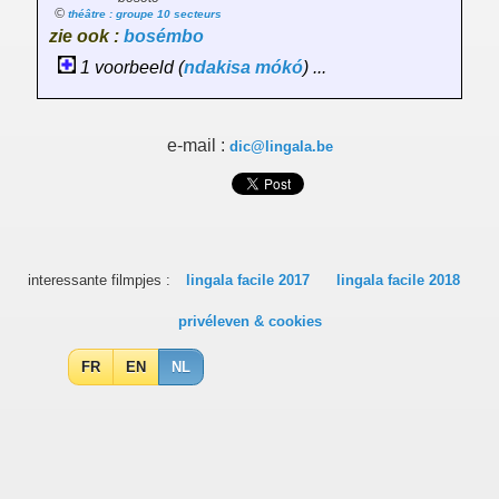
©
théâtre : groupe 10 secteurs
zie ook :
bosémbo
1 voorbeeld (
ndakisa
mókó
) ...
e-mail :
dic@lingala.be
interessante filmpjes :
lingala facile 2017
lingala facile 2018
privéleven & cookies
FR
EN
NL