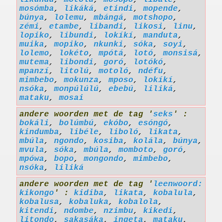
likundú
,
motolú
,
mosopó
,
libale
,
mosómba
,
likáká
,
etindi
,
mopende
,
búnya
,
lolemu
,
mbángá
,
motshopo
,
zémi
,
etambe
,
libandi
,
likosi
,
linu
,
lopiko
,
libundi
,
lokíkí
,
manduta
,
muika
,
mopiko
,
nkunki
,
sóka
,
soyi
,
lolemo
,
lokéto
,
mpótá
,
lotó
,
monsisá
,
mutema
,
libondi
,
goró
,
lotókó
,
mpanzí
,
litolú
,
motoló
,
ndéfu
,
mimbebo
,
mokunza
,
mposo
,
lokíkí
,
nsóka
,
monpúlúlú
,
ebebú
,
liliká
,
mataku
,
mosai
andere woorden met de tag '
seks
' :
bokáli
,
bolúmbú
,
ekóbo
,
esóngó
,
kindumba
,
libéle
,
liboló
,
likata
,
mbúla
,
ngondo
,
kosiba
,
kolála
,
búnya
,
mvula
,
sóka
,
mbúla
,
momboto
,
goró
,
mpówa
,
bopo
,
mongondo
,
mimbebo
,
nsóka
,
liliká
andere woorden met de tag '
leenwoord:
kikongo
' :
kidiba
,
likata
,
kobalula
,
kobalusa
,
kobaluka
,
kobalola
,
kitendi
,
ndombe
,
nzimbu
,
kikedi
,
litondo
,
sakasáka
,
ingeta
,
mataku
,