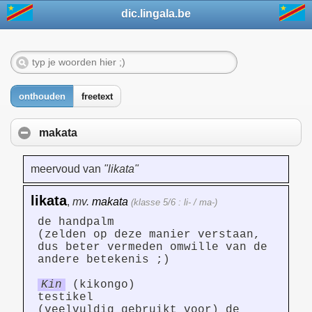
dic.lingala.be
onthouden
freetext
makata
meervoud van
"likata"
likata
,
mv.
makata
(klasse 5/6 : li- / ma-)
de handpalm
(zelden op deze manier verstaan,
dus beter vermeden omwille van de
andere betekenis ;)
Kin
(kikongo)
testikel
(veelvuldig gebruikt voor) de