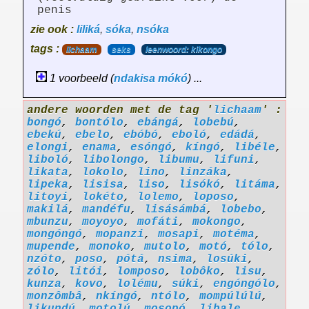
penis
zie ook :
liliká
,
sóka
,
nsóka
tags :
lichaam
seks
leenwoord: kikongo
1 voorbeeld (
ndakisa
mókó
) ...
andere woorden met de tag '
lichaam
' :
bongó
,
bontólo
,
ebángá
,
lobebú
,
ebekú
,
ebelo
,
ebóbó
,
eboló
,
edádá
,
elongi
,
enama
,
esóngó
,
kíngó
,
libéle
,
liboló
,
libolongo
,
libumu
,
lifuni
,
likata
,
lokolo
,
lino
,
linzáka
,
lipeka
,
lisisa
,
liso
,
lisókó
,
litáma
,
litoyi
,
lokéto
,
lolemo
,
loposo
,
makilá
,
mandéfu
,
lisásámbá
,
lobebo
,
mbunzu
,
moyoyo
,
mofáti
,
mokongo
,
mongóngó
,
mopanzi
,
mosapi
,
motéma
,
mupende
,
monoko
,
mutolo
,
motó
,
tólo
,
nzóto
,
poso
,
pótá
,
nsima
,
losúki
,
zólo
,
litói
,
lomposo
,
lobôko
,
lisu
,
kunza
,
kovo
,
lolému
,
súki
,
engóngólo
,
monzômbâ
,
nkíngó
,
ntólo
,
mompúlúlú
,