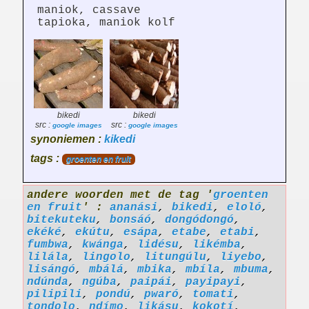
maniok, cassave
tapioka, maniok kolf
bikedi
bikedi
src :
src :
google images
google images
synoniemen :
kikedi
tags :
groenten en fruit
andere woorden met de tag '
groenten
en fruit
' :
ananási
,
bikedi
,
eloló
,
bitekuteku
,
bonsáó
,
dongódongó
,
ekéké
,
ekútu
,
esápa
,
etabe
,
etabi
,
fumbwa
,
kwánga
,
lidésu
,
likémba
,
lilála
,
lingolo
,
litungúlu
,
liyebo
,
lisángó
,
mbálá
,
mbika
,
mbíla
,
mbuma
,
ndúnda
,
ngúba
,
paipái
,
payipayi
,
pilipili
,
pondú
,
pwaró
,
tomati
,
tondolo
,
ndímo
,
likásu
,
kokotí
,