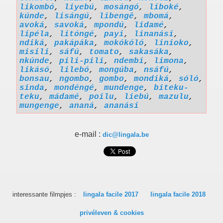
likombó
,
liyebú
,
mosángó
,
liboké
,
kúnde
,
lisángú
,
libengê
,
mbomá
,
avoká
,
savoká
,
mpondú
,
lidamé
,
lipéla
,
litóngé
,
payi
,
linanási
,
ndiká
,
pakápáka
,
mokókóló
,
linioko
,
misili
,
sáfú
,
tomato
,
sakasáka
,
nkúnde
,
pili-pili
,
ndembi
,
limona
,
likásó
,
lilebó
,
mongúba
,
nsáfú
,
bonsau
,
ngombo
,
gombo
,
mondiká
,
sóló
,
sinda
,
mondéngé
,
mundenge
,
biteku-
teku
,
mádamé
,
poilu
,
liebú
,
mazulu
,
mungenge
,
ananá
,
ananási
e-mail :
dic@lingala.be
interessante filmpjes :
lingala facile 2017
lingala facile 2018
privéleven & cookies