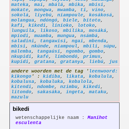
mateka
,
maí
,
mbálá
,
mbika
,
mbisi
,
mokate
,
mongwa
,
mwamba
,
ti
,
víno
,
sokolá
,
liyebú
,
niampoule
,
kosákosá
,
molangua
,
ndóngó
,
biele
,
bitoto
,
kafi
,
kikedi
,
linioko
,
lotoko
,
lunguila
,
likoso
,
mbilika
,
mosáká
,
mpíodi
,
muamba
,
mungua
,
nsámbá
,
saladini
,
tangawisi
,
ngai
,
mbenda
,
mbisi
,
nkúnde
,
niampoul
,
mbili
,
súpu
,
málemba
,
tangaúsi
,
ngombo
,
gombo
,
nkupidi
,
kafé
,
limbondó
,
primus
,
kupidi
,
gratana
,
gratanya
,
liebú
,
jus
andere woorden met de tag '
leenwoord:
kikongo
' :
kidiba
,
likata
,
kobalula
,
kobalusa
,
kobaluka
,
kobalola
,
kitendi
,
ndombe
,
nzimbu
,
kikedi
,
litondo
,
sakasáka
,
ingeta
,
mataku
,
mazulu
bikedi
wetenschappelijke naam :
Manihot
esculenta