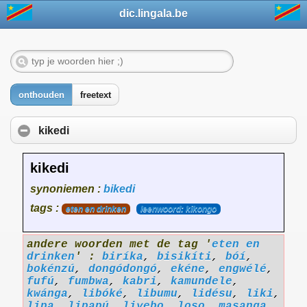
dic.lingala.be
onthouden
freetext
kikedi
kikedi
synoniemen :
bikedi
tags :
eten en drinken
leenwoord: kikongo
andere woorden met de tag '
eten en
drinken
' :
biríka
,
bisikíti
,
bóí
,
bokénzú
,
dongódongó
,
ekéne
,
engwélé
,
fufú
,
fumbwa
,
kabri
,
kamundele
,
kwánga
,
libóké
,
libumu
,
lidésu
,
liki
,
lipa
,
lipapú
,
liyebo
,
loso
,
masanga
,