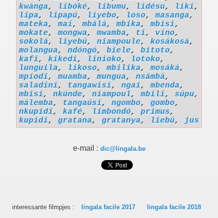
kwánga
,
libóké
,
libumu
,
lidésu
,
liki
,
lipa
,
lipapú
,
liyebo
,
loso
,
masanga
,
mateka
,
maí
,
mbálá
,
mbika
,
mbisi
,
mokate
,
mongwa
,
mwamba
,
ti
,
víno
,
sokolá
,
liyebú
,
niampoule
,
kosákosá
,
molangua
,
ndóngó
,
biele
,
bitoto
,
kafi
,
kikedi
,
linioko
,
lotoko
,
lunguila
,
likoso
,
mbilika
,
mosáká
,
mpíodi
,
muamba
,
mungua
,
nsámbá
,
saladini
,
tangawisi
,
ngai
,
mbenda
,
mbisi
,
nkúnde
,
niampoul
,
mbili
,
súpu
,
málemba
,
tangaúsi
,
ngombo
,
gombo
,
nkupidi
,
kafé
,
limbondó
,
primus
,
kupidi
,
gratana
,
gratanya
,
liebú
,
jus
e-mail :
dic@lingala.be
interessante filmpjes :
lingala facile 2017
lingala facile 2018