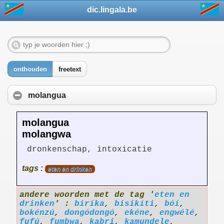
dic.lingala.be
onthouden
freetext
molangua
molangua
molangwa
dronkenschap, intoxicatie
tags :
eten en drinken
andere woorden met de tag '
eten en
drinken
' :
biríka
,
bisikíti
,
bóí
,
bokénzú
,
dongódongó
,
ekéne
,
engwélé
,
fufú
,
fumbwa
,
kabri
,
kamundele
,