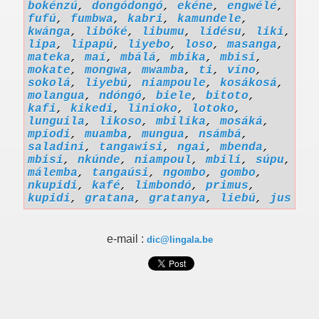
bokénzú
,
dongódongó
,
ekéne
,
engwélé
,
fufú
,
fumbwa
,
kabri
,
kamundele
,
kwánga
,
libóké
,
libumu
,
lidésu
,
liki
,
lipa
,
lipapú
,
liyebo
,
loso
,
masanga
,
mateka
,
maí
,
mbálá
,
mbika
,
mbisi
,
mokate
,
mongwa
,
mwamba
,
ti
,
víno
,
sokolá
,
liyebú
,
niampoule
,
kosákosá
,
molangua
,
ndóngó
,
biele
,
bitoto
,
kafi
,
kikedi
,
linioko
,
lotoko
,
lunguila
,
likoso
,
mbilika
,
mosáká
,
mpíodi
,
muamba
,
mungua
,
nsámbá
,
saladini
,
tangawisi
,
ngai
,
mbenda
,
mbisi
,
nkúnde
,
niampoul
,
mbili
,
súpu
,
málemba
,
tangaúsi
,
ngombo
,
gombo
,
nkupidi
,
kafé
,
limbondó
,
primus
,
kupidi
,
gratana
,
gratanya
,
liebú
,
jus
e-mail :
dic@lingala.be