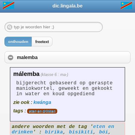
dic.lingala.be
onthouden
freetext
malemba
málemba
(klasse 6 : ma-)
bijgerecht gebaseerd op geraspte
maniokwortel, geweekt en gekookt
in water en koud opgediend
zie ook :
kwánga
tags :
eten en drinken
andere woorden met de tag '
eten en
drinken
' :
biríka
,
bisikíti
,
bóí
,