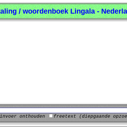
taling / woordenboek Lingala - Nederl
invoer onthouden
freetext (diepgaande opzo