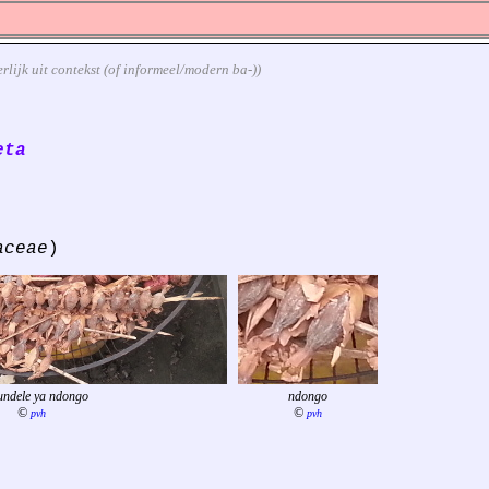
erlijk uit contekst (of informeel/modern ba-))
eta
aceae
)
ndele ya ndongo
ndongo
©
©
pvh
pvh