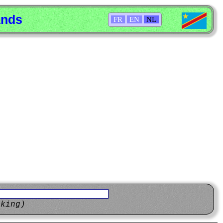
ands
FR
EN
NL
eking)