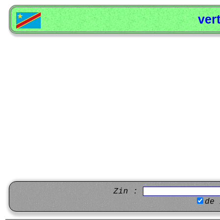
ver
Zin :
de 