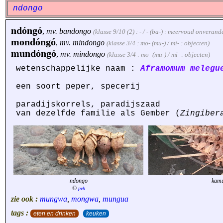
ndongo
ndóngó
,
mv.
bandongo
(klasse 9/10 (2) : - / - (ba-) : meervoud onverand
mondóngó
,
mv.
mindongo
(klasse 3/4 : mo- (mu-) / mi- : objecten)
mundóngó
,
mv.
mindongo
(klasse 3/4 : mo- (mu-) / mi- : objecten)
wetenschappelijke naam :
Aframomum melegu
een soort peper, specerij
paradijskorrels, paradijszaad
van dezelfde familie als Gember (
Zingiber
ndongo
kamu
©
pvh
zie ook :
mungwa
,
mongwa
,
mungua
tags :
eten en drinken
keuken