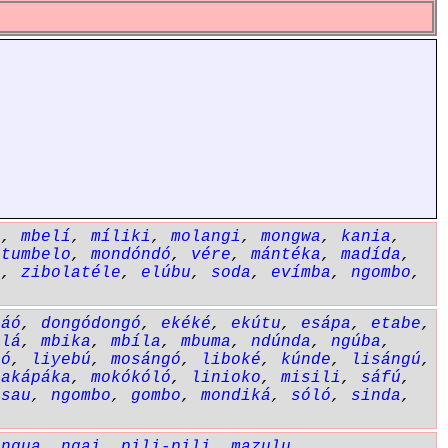
a
,
mbelí
,
míliki
,
molangi
,
mongwa
,
kania
,
etumbelo
,
mondóndó
,
vére
,
mántéka
,
madída
,
i
,
zibolatéle
,
elúbu
,
soda
,
evímba
,
ngombo
,
sáó
,
dongódongó
,
ekéké
,
ekútu
,
esápa
,
etabe
,
álá
,
mbika
,
mbíla
,
mbuma
,
ndúnda
,
ngúba
,
bó
,
liyebú
,
mosángó
,
liboké
,
kúnde
,
lisángú
,
pakápáka
,
mokókóló
,
linioko
,
misili
,
sáfú
,
nsau
,
ngombo
,
gombo
,
mondiká
,
sóló
,
sinda
,
ungua
,
ngai
,
pili-pili
,
mazulu