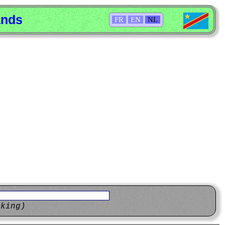
ands
FR
EN
NL
eking)