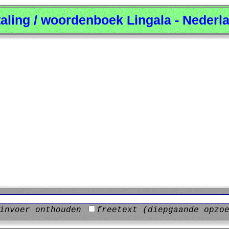
taling / woordenboek Lingala - Nederl
invoer onthouden
freetext (diepgaande opzo