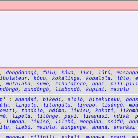
,
dongódongó
,
fúlu
,
káwa
,
liki
,
lútú
,
masang
ibolateur
,
kópo
,
kokálinga
,
kobalola
,
lúto
,
,
mutalaka
,
sume
,
zibulatere
,
ngai
,
pili-pil
ndóngó
,
mundóngó
,
limbondó
,
kupidi
,
mazulu
t
' :
ananási
,
bikedi
,
eloló
,
bitekuteku
,
bon
ála
,
lingolo
,
litungúlu
,
liyebo
,
lisángó
,
mb
omati
,
tondolo
,
ndímo
,
likásu
,
kokotí
,
likom
mé
,
lipéla
,
litóngé
,
payi
,
linanási
,
ndiká
,
,
limona
,
likásó
,
lilebó
,
mongúba
,
nsáfú
,
bo
ilu
,
liebú
,
mazulu
,
mungenge
,
ananá
,
ananási
,
mongwa
,
pilipili
,
sukali
,
mungwa
,
ngayi
,
m