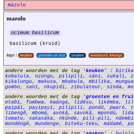
mazulu
mazulu
ocimum basilicum
basilicum (kruid)
tags :
keuken
groenten en fruit
smaken
leenwoord: kikongo
andere woorden met de tag '
keuken
' :
biríka
kobalula
,
nzúngu
,
pilipili
,
sáni
,
sukali
,
z
kikalungu
,
makusa
,
mbabula
,
mbilika
,
mungua
gombo
,
sani
,
nkupidi
,
zibulateur
,
sinda
,
mo
andere woorden met de tag '
groenten en frui
etabi
,
fumbwa
,
kwánga
,
lidésu
,
likémba
,
lil
paipái
,
payipayi
,
pilipili
,
pondú
,
pwaró
,
t
libengê
,
mbomá
,
avoká
,
savoká
,
mpondú
,
lida
tomato
,
sakasáka
,
nkúnde
,
pili-pili
,
ndembi
mondéngé
,
mundenge
,
biteku-teku
,
mádamé
,
po
andere woorden met de tag '
smaken
' :
bololo