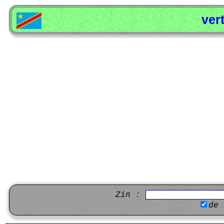
ver
Zin :
de 