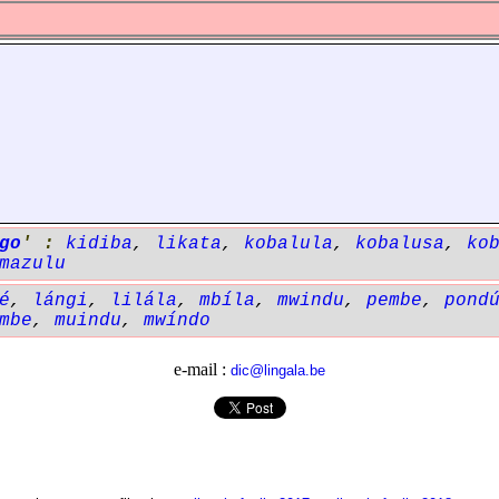
go
' :
kidiba
,
likata
,
kobalula
,
kobalusa
,
ko
mazulu
é
,
lángi
,
lilála
,
mbíla
,
mwindu
,
pembe
,
pond
mbe
,
muindu
,
mwíndo
e-mail :
dic@lingala.be