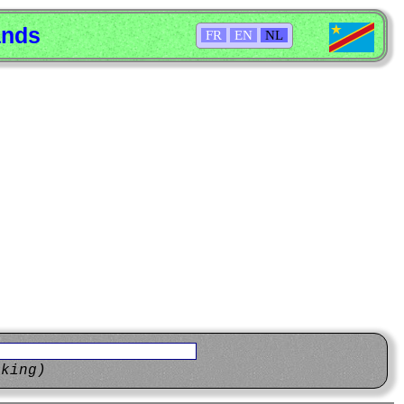
ands
FR
EN
NL
eking)