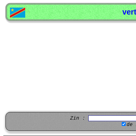
ver
Zin :
de 