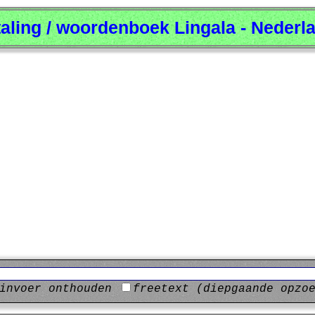
taling / woordenboek Lingala - Nederl
invoer onthouden
freetext (diepgaande opzo