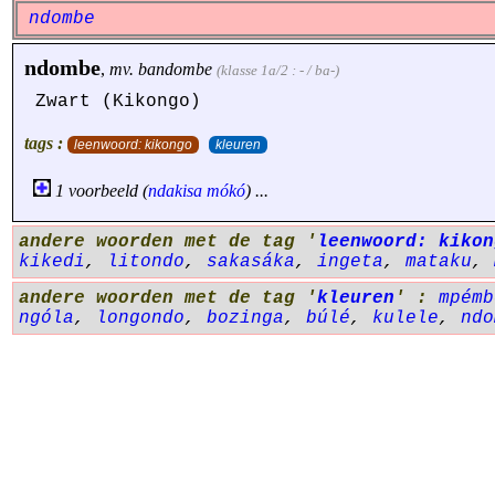
ndombe
ndombe
,
mv.
bandombe
(klasse 1a/2 : - / ba-)
Zwart (Kikongo)
tags :
leenwoord: kikongo
kleuren
1 voorbeeld (
ndakisa
mókó
) ...
andere woorden met de tag '
leenwoord: kikon
kikedi
,
litondo
,
sakasáka
,
ingeta
,
mataku
,
andere woorden met de tag '
kleuren
' :
mpémb
ngóla
,
longondo
,
bozinga
,
búlé
,
kulele
,
ndo