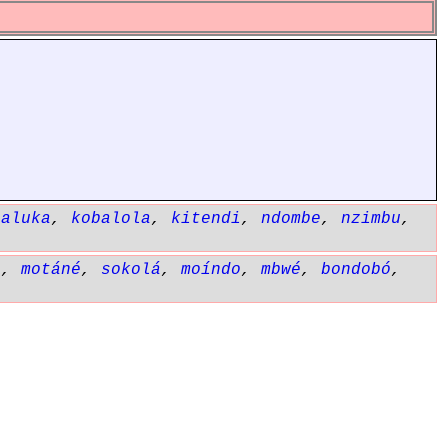
baluka
,
kobalola
,
kitendi
,
ndombe
,
nzimbu
,
ú
,
motáné
,
sokolá
,
moíndo
,
mbwé
,
bondobó
,