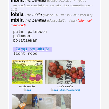
mbíla
,
mv.
bambila
(klasse 9/10 (2) : - / - (ba-) :
meervoud onveranderlijk uit contekst (of informeel/modern
ba-))
lobíla
,
mv.
mbila
(klasse 11/10m : lo- / m- : voor p,b)
mbila
,
mv.
bambila
(klasse 1a/2 : - / ba-)
(informeel
meervoud)
palm, palmboom
palmnoot
politieman
langi ya mbila
licht rood
mbila esobe
mbila esobe
©
©
pvh
pvh (Chanel Madanga)