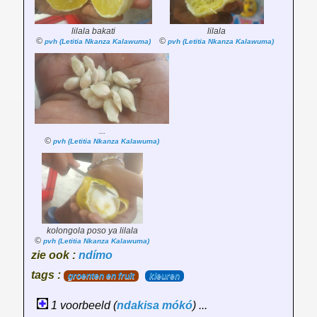
lilala bakati
lilala
©
©
pvh (Letitia Nkanza Kalawuma)
pvh (Letitia Nkanza Kalawuma)
...
©
pvh (Letitia Nkanza Kalawuma)
kolongola poso ya lilala
©
pvh (Letitia Nkanza Kalawuma)
zie ook :
ndímo
tags :
groenten en fruit
kleuren
1 voorbeeld (
ndakisa
mókó
) ...