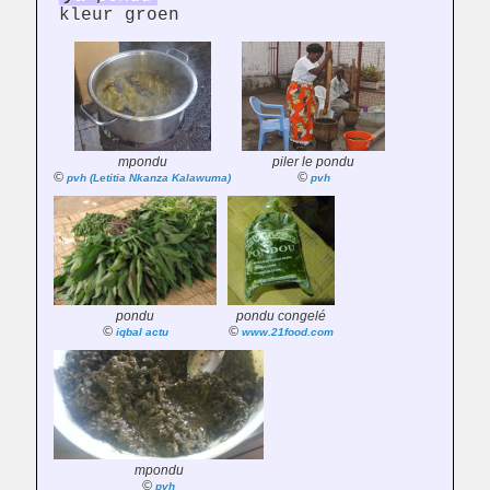
kleur groen
mpondu
piler le pondu
©
©
pvh (Letitia Nkanza Kalawuma)
pvh
pondu
pondu congelé
©
©
iqbal actu
www.21food.com
mpondu
©
pvh