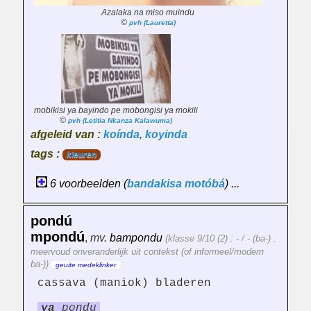
Azalaka na miso muindu
©
pvh (Lauretta)
mobikisi ya bayindo pe mobongisi ya mokili
©
pvh (Letitia Nkanza Kalawuma)
afgeleid van :
koínda
,
koyinda
tags :
kleuren
6 voorbeelden (
bandakisa
motóbá
) ...
pondú
mpondú
,
mv.
bampondu
(klasse 9/10 (2) : - / - (ba-) :
meervoud onveranderlijk uit contekst (of informeel/modern
ba-))
geuite medeklinker
cassava (maniok) bladeren
ya
pondu