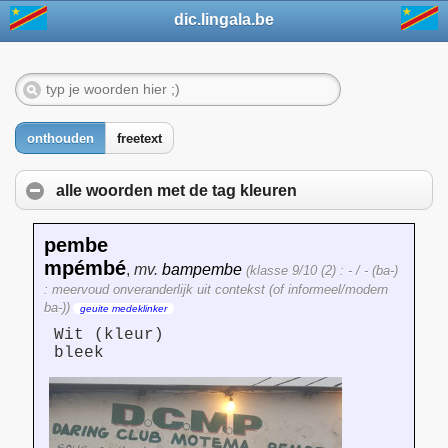
dic.lingala.be
onthouden
freetext
alle woorden met de tag
kleuren
pembe
mpémbé
,
mv.
bampembe
(klasse 9/10 (2) : - / - (ba-)
: meervoud onveranderlijk uit contekst (of informeel/modern
ba-))
geuite medeklinker
Wit (kleur)
bleek