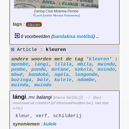
Daring Club Motema Pembe
©
pvh (Letitia Nkanza Kalawuma)
tags :
kleuren
6 voorbeelden (
bandakisa
motóbá
) ...
Article :
kleuren
andere woorden met de tag '
kleuren
' :
mpémbé
,
lángi
,
lilála
,
mbíla
,
mwindu
,
pembe
,
pondú
,
motáné
,
sokolá
,
moíndo
,
mbwé
,
bondobó
,
ngóla
,
longondo
,
bozinga
,
búlé
,
kulele
,
ndombe
,
muindu
,
mwíndo
lángi
,
mv.
balangi
(klasse 9a/10a (2) : - / - (ba-) :
meervoud uit contekst (of informeel/modern ba-), niet met
n-/m-)
kleur, verf, schilderij
synoniemen :
kulele