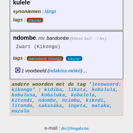
kulele
synoniemen :
lángi
tags :
kleuren
ndombe
,
mv.
bandombe
(klasse 1a/2 : - / ba-)
Zwart (Kikongo)
tags :
leenwoord: kikongo
kleuren
1 voorbeeld (
ndakisa
mókó
) ...
andere woorden met de tag '
leenwoord:
kikongo
' :
kidiba
,
likata
,
kobalula
,
kobalusa
,
kobaluka
,
kobalola
,
kitendi
,
ndombe
,
nzimbu
,
kikedi
,
litondo
,
sakasáka
,
ingeta
,
mataku
,
mazulu
e-mail :
dic@lingala.be