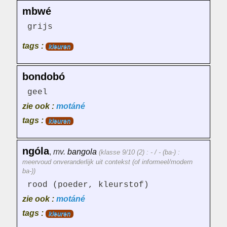
mbwé
grijs
tags :
kleuren
bondobó
geel
zie ook :
motáné
tags :
kleuren
ngóla
,
mv.
bangola
(klasse 9/10 (2) : - / - (ba-) :
meervoud onveranderlijk uit contekst (of informeel/modern
ba-))
rood (poeder, kleurstof)
zie ook :
motáné
tags :
kleuren