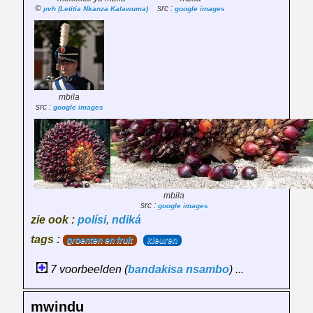
©
src :
pvh (Letitia Nkanza Kalawuma)
google images
mbila
src :
google images
mbila
src :
google images
zie ook :
polísi
,
ndiká
tags :
groenten en fruit
kleuren
7 voorbeelden (
bandakisa
nsambo
) ...
mwindu