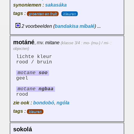
synoniemen :
sakasáka
tags :
groenten en fruit
kleuren
2 voorbeelden (
bandakisa
míbalé
) ...
motáné
,
mv.
mitane
(klasse 3/4 : mo- (mu-) / mi- :
objecten)
lichte kleur
rood / bruin
motane
soo
geel
motane
ngbaa
rood
zie ook :
bondobó
,
ngóla
tags :
kleuren
sokolá