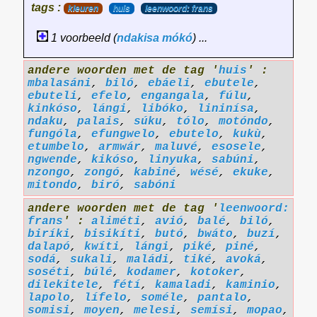
tags :
kleuren
huis
leenwoord: frans
1 voorbeeld (
ndakisa
mókó
) ...
andere woorden met de tag '
huis
' :
mbalasáni
,
biló
,
ebáeli
,
ebutele
,
ebuteli
,
efelo
,
engangala
,
fúlu
,
kinkóso
,
lángi
,
libóko
,
lininísa
,
ndaku
,
palais
,
súku
,
tólo
,
motóndo
,
fungóla
,
efungwelo
,
ebutelo
,
kukù
,
etumbelo
,
armwár
,
maluvé
,
esosele
,
ngwende
,
kikóso
,
linyuka
,
sabúni
,
nzongo
,
zongó
,
kabiné
,
wésé
,
ekuke
,
mitondo
,
biró
,
sabóni
andere woorden met de tag '
leenwoord:
frans
' :
aliméti
,
avió
,
balé
,
biló
,
biríki
,
bisikíti
,
butó
,
bwáto
,
buzí
,
dalapó
,
kwíti
,
lángi
,
piké
,
piné
,
sodá
,
sukali
,
maládi
,
tiké
,
avoká
,
soséti
,
búlé
,
kodamer
,
kotoker
,
dilekitele
,
fétí
,
kamaladi
,
kaminio
,
lapolo
,
lífelo
,
soméle
,
pantalo
,
somisi
,
moyen
,
melesi
,
semísi
,
mopao
,