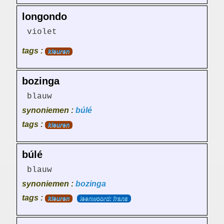
longondo
violet
tags :
kleuren
bozinga
blauw
synoniemen :
búlé
tags :
kleuren
búlé
blauw
synoniemen :
bozinga
tags :
kleuren
leenwoord: frans