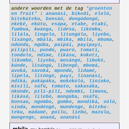
andere woorden met de tag '
groenten
en fruit
' :
ananási
,
bikedi
,
eloló
,
bitekuteku
,
bonsáó
,
dongódongó
,
ekéké
,
ekútu
,
esápa
,
etabe
,
etabi
,
fumbwa
,
kwánga
,
lidésu
,
likémba
,
lilála
,
lingolo
,
litungúlu
,
liyebo
,
lisángó
,
mbálá
,
mbika
,
mbíla
,
mbuma
,
ndúnda
,
ngúba
,
paipái
,
payipayi
,
pilipili
,
pondú
,
pwaró
,
tomati
,
tondolo
,
ndímo
,
likásu
,
kokotí
,
likombó
,
liyebú
,
mosángó
,
liboké
,
kúnde
,
lisángú
,
libengê
,
mbomá
,
avoká
,
savoká
,
mpondú
,
lidamé
,
lipéla
,
litóngé
,
payi
,
linanási
,
ndiká
,
pakápáka
,
mokókóló
,
linioko
,
misili
,
sáfú
,
tomato
,
sakasáka
,
nkúnde
,
pili-pili
,
ndembi
,
limona
,
likásó
,
lilebó
,
mongúba
,
nsáfú
,
bonsau
,
ngombo
,
gombo
,
mondiká
,
sóló
,
sinda
,
mondéngé
,
mundenge
,
biteku-
teku
,
mádamé
,
poilu
,
liebú
,
mazulu
,
mungenge
,
ananá
,
ananási