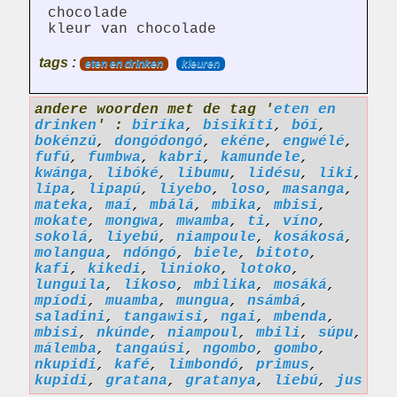
chocolade
kleur van chocolade
tags :
eten en drinken
kleuren
andere woorden met de tag '
eten en
drinken
' :
biríka
,
bisikíti
,
bóí
,
bokénzú
,
dongódongó
,
ekéne
,
engwélé
,
fufú
,
fumbwa
,
kabri
,
kamundele
,
kwánga
,
libóké
,
libumu
,
lidésu
,
liki
,
lipa
,
lipapú
,
liyebo
,
loso
,
masanga
,
mateka
,
maí
,
mbálá
,
mbika
,
mbisi
,
mokate
,
mongwa
,
mwamba
,
ti
,
víno
,
sokolá
,
liyebú
,
niampoule
,
kosákosá
,
molangua
,
ndóngó
,
biele
,
bitoto
,
kafi
,
kikedi
,
linioko
,
lotoko
,
lunguila
,
likoso
,
mbilika
,
mosáká
,
mpíodi
,
muamba
,
mungua
,
nsámbá
,
saladini
,
tangawisi
,
ngai
,
mbenda
,
mbisi
,
nkúnde
,
niampoul
,
mbili
,
súpu
,
málemba
,
tangaúsi
,
ngombo
,
gombo
,
nkupidi
,
kafé
,
limbondó
,
primus
,
kupidi
,
gratana
,
gratanya
,
liebú
,
jus