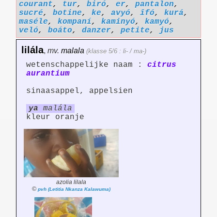
courant
,
tur
,
biró
,
er
,
pantalon
,
sucré
,
botine
,
ke
,
avyó
,
îfó
,
kurá
,
maséle
,
kompaní
,
kaminyó
,
kamyó
,
veló
,
boáto
,
danzer
,
petite
,
jus
lilála
,
mv.
malala
(klasse 5/6 : li- / ma-)
wetenschappelijke naam :
citrus
aurantium
sinaasappel, appelsien
ya
malála
kleur oranje
azolia lilala
©
pvh (Letitia Nkanza Kalawuma)