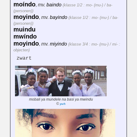
moíndo
,
mv.
baindo
(klasse 1/2 : mo- (mu-) / ba-
(personen))
moyindo
,
mv.
bayindo
(klasse 1/2 : mo- (mu-) / ba-
(personen))
muindu
mwíndo
moyindo
,
mv.
miyindo
(klasse 3/4 : mo- (mu-) / mi- :
objecten)
zwart
mobali ya mundele na basi ya mwindu
©
pvh