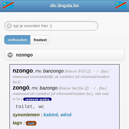
dic.lingala.be
onthouden
freetext
nzongo
nzongo
,
mv.
banzongo
(klasse 9/10 (2) : - / - (ba-) :
meervoud onveranderlijk uit contekst (of informeel/modern
ba-))
zongó
,
mv.
bazongo
(klasse 9a/10a (2) : - / - (ba-) :
meervoud uit contekst (of informeel/modern ba-), niet met
n-/m-)
verkeerde spelling
toilet, wc
synoniemen :
kabiné
,
wésé
tags :
huis