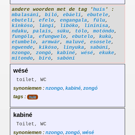
andere woorden met de tag '
huis
' :
mbalasáni
,
biló
,
ebáeli
,
ebutele
,
ebuteli
,
efelo
,
engangala
,
fúlu
,
kinkóso
,
lángi
,
libóko
,
lininísa
,
ndaku
,
palais
,
súku
,
tólo
,
motóndo
,
fungóla
,
efungwelo
,
ebutelo
,
kukù
,
etumbelo
,
armwár
,
maluvé
,
esosele
,
ngwende
,
kikóso
,
linyuka
,
sabúni
,
nzongo
,
zongó
,
kabiné
,
wésé
,
ekuke
,
mitondo
,
biró
,
sabóni
wésé
toilet, WC
synoniemen :
nzongo
,
kabiné
,
zongó
tags :
huis
kabiné
Toilet, WC
synoniemen :
nzongo
,
zongó
,
wésé