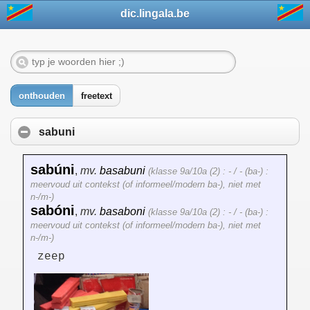
dic.lingala.be
onthouden
freetext
sabuni
sabúni
,
mv.
basabuni
(klasse 9a/10a (2) : - / - (ba-) :
meervoud uit contekst (of informeel/modern ba-), niet met
n-/m-)
sabóni
,
mv.
basaboni
(klasse 9a/10a (2) : - / - (ba-) :
meervoud uit contekst (of informeel/modern ba-), niet met
n-/m-)
zeep