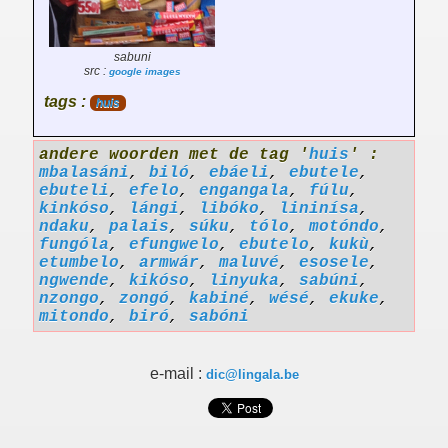
sabuni
src :
google images
tags :
huis
andere woorden met de tag '
huis
' :
mbalasáni
,
biló
,
ebáeli
,
ebutele
,
ebuteli
,
efelo
,
engangala
,
fúlu
,
kinkóso
,
lángi
,
libóko
,
lininísa
,
ndaku
,
palais
,
súku
,
tólo
,
motóndo
,
fungóla
,
efungwelo
,
ebutelo
,
kukù
,
etumbelo
,
armwár
,
maluvé
,
esosele
,
ngwende
,
kikóso
,
linyuka
,
sabúni
,
nzongo
,
zongó
,
kabiné
,
wésé
,
ekuke
,
mitondo
,
biró
,
sabóni
e-mail :
dic@lingala.be