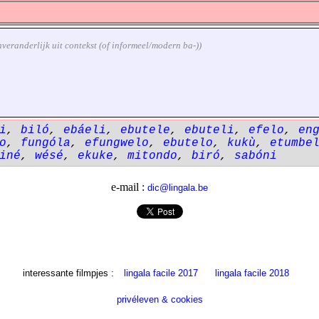
 onveranderlijk uit contekst (of informeel/modern ba-))
i
,
biló
,
ebáeli
,
ebutele
,
ebuteli
,
efelo
,
en
o
,
fungóla
,
efungwelo
,
ebutelo
,
kukù
,
etumbe
iné
,
wésé
,
ekuke
,
mitondo
,
biró
,
sabóni
e-mail :
dic@lingala.be
interessante filmpjes :
lingala facile 2017
lingala facile 2018
privéleven & cookies