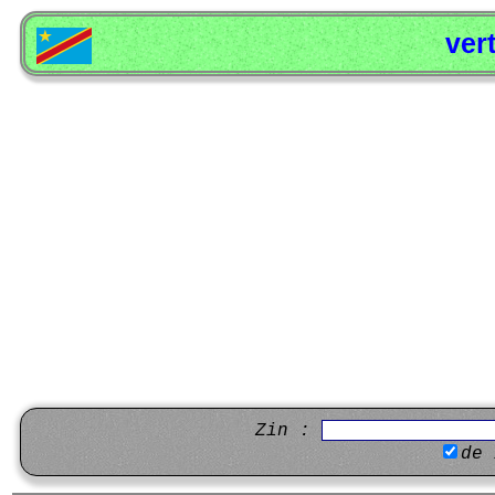
ver
Zin :
de 