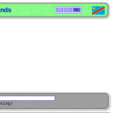
ands
FR
EN
NL
eking)