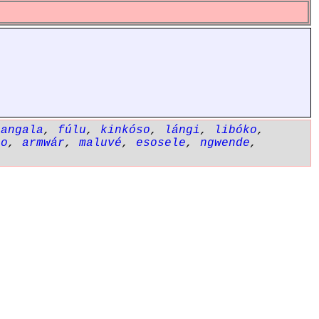
gangala
,
fúlu
,
kinkóso
,
lángi
,
libóko
,
lo
,
armwár
,
maluvé
,
esosele
,
ngwende
,