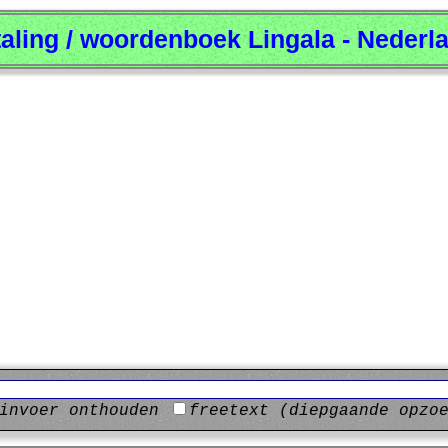
taling / woordenboek Lingala - Nederl
invoer onthouden
freetext (diepgaande opzo