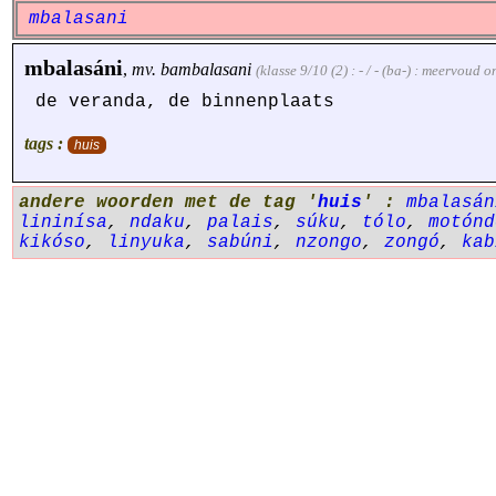
mbalasani
mbalasáni
,
mv.
bambalasani
(klasse 9/10 (2) : - / - (ba-) : meervoud
de veranda, de binnenplaats
tags :
huis
andere woorden met de tag '
huis
' :
mbalasán
lininísa
,
ndaku
,
palais
,
súku
,
tólo
,
motónd
kikóso
,
linyuka
,
sabúni
,
nzongo
,
zongó
,
kab