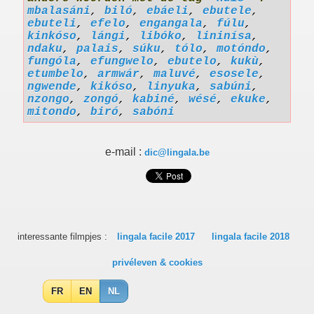
mbalasáni
,
biló
,
ebáeli
,
ebutele
,
ebuteli
,
efelo
,
engangala
,
fúlu
,
kinkóso
,
lángi
,
libóko
,
lininísa
,
ndaku
,
palais
,
súku
,
tólo
,
motóndo
,
fungóla
,
efungwelo
,
ebutelo
,
kukù
,
etumbelo
,
armwár
,
maluvé
,
esosele
,
ngwende
,
kikóso
,
linyuka
,
sabúni
,
nzongo
,
zongó
,
kabiné
,
wésé
,
ekuke
,
mitondo
,
biró
,
sabóni
e-mail :
dic@lingala.be
interessante filmpjes :
lingala facile 2017
lingala facile 2018
privéleven & cookies
FR
EN
NL