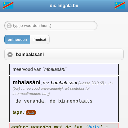
dic.lingala.be
onthouden
freetext
bambalasani
meervoud van
"mbalasáni"
mbalasáni
,
mv.
bambalasani
(klasse 9/10 (2) : - / -
(ba-) : meervoud onveranderlijk uit contekst (of
informeel/modern ba-))
de veranda, de binnenplaats
tags :
huis
andere woorden met de tag '
huis
' :