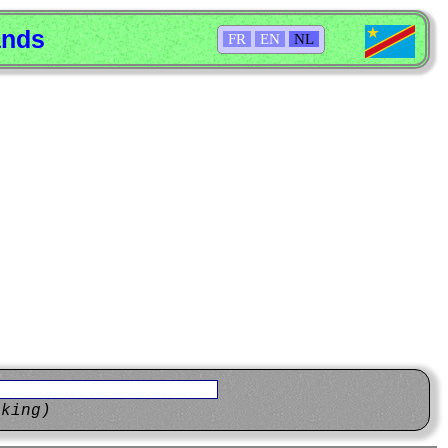
ands
FR
EN
NL
eking)