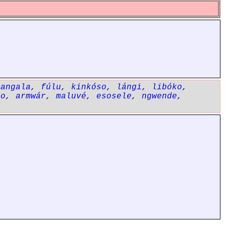
gangala
,
fúlu
,
kinkóso
,
lángi
,
libóko
,
lo
,
armwár
,
maluvé
,
esosele
,
ngwende
,