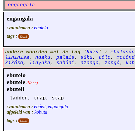
engangala
engangala
synoniemen :
ebutelo
tags :
huis
andere woorden met de tag '
huis
' :
mbalasán
lininísa
,
ndaku
,
palais
,
súku
,
tólo
,
motónd
kikóso
,
linyuka
,
sabúni
,
nzongo
,
zongó
,
kab
ebutelo
ebutele
(None)
ebuteli
ladder, trap, stap
synoniemen :
ebáeli
,
engangala
afgeleid van :
kobuta
tags :
huis