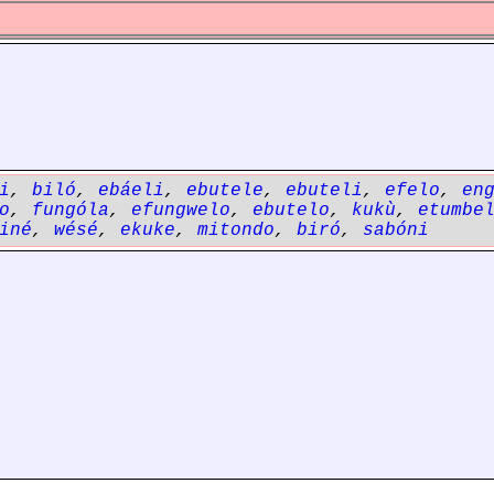
i
,
biló
,
ebáeli
,
ebutele
,
ebuteli
,
efelo
,
en
o
,
fungóla
,
efungwelo
,
ebutelo
,
kukù
,
etumbe
iné
,
wésé
,
ekuke
,
mitondo
,
biró
,
sabóni