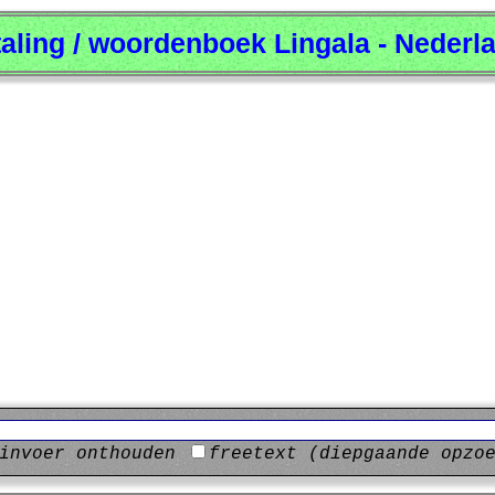
taling / woordenboek Lingala - Nederl
invoer onthouden
freetext (diepgaande opzo