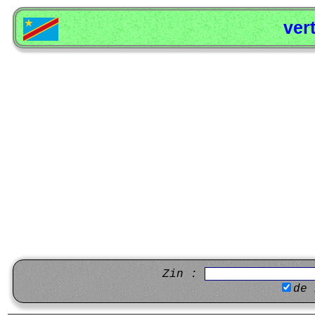
ver
Zin :
de 