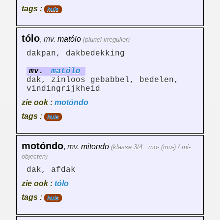
tags :
huis
tólo
,
mv.
matólo
(pluriel irregulier)
dakpan, dakbedekking
mv.
matólo
dak, zinloos gebabbel, bedelen,
vindingrijkheid
zie ook :
motóndo
tags :
huis
motóndo
,
mv.
mitondo
(klasse 3/4 : mo- (mu-) / mi- :
objecten)
dak, afdak
zie ook :
tólo
tags :
huis