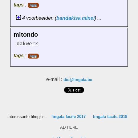
tags :
huis
4 voorbeelden (
bandakisa
mínei
) ...
mitondo
dakwerk
tags :
huis
e-mail :
dic@lingala.be
interessante filmpjes :
lingala facile 2017
lingala facile 2018
AD HERE