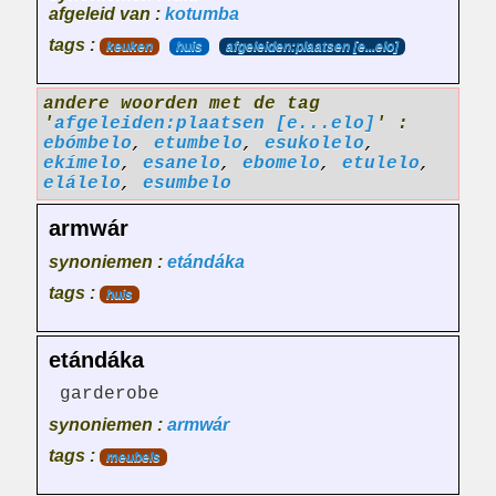
afgeleid van :
kotumba
tags :
keuken
huis
afgeleiden:plaatsen [e...elo]
andere woorden met de tag
'
afgeleiden:plaatsen [e...elo]
' :
ebómbelo
,
etumbelo
,
esukolelo
,
ekímelo
,
esanelo
,
ebomelo
,
etulelo
,
elálelo
,
esumbelo
armwár
synoniemen :
etándáka
tags :
huis
etándáka
garderobe
synoniemen :
armwár
tags :
meubels