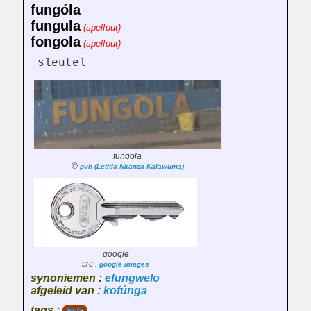
fungóla
fungula
(spelfout)
fongola
(spelfout)
sleutel
fungola
©
pvh (Letitia Nkanza Kalawuma)
google
src :
google images
synoniemen :
efungwelo
afgeleid van :
kofúnga
tags :