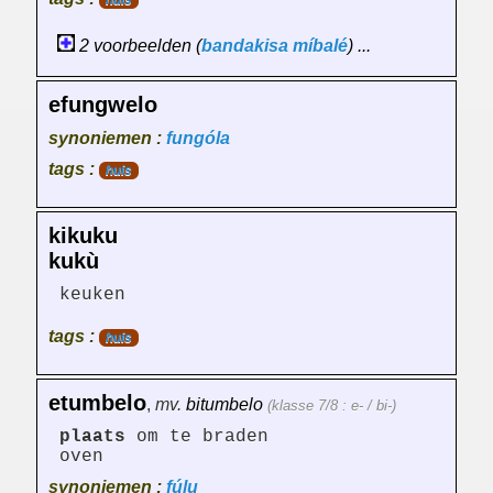
huis
2 voorbeelden (
bandakisa
míbalé
) ...
efungwelo
synoniemen :
fungóla
tags :
huis
kikuku
kukù
keuken
tags :
huis
etumbelo
,
mv.
bitumbelo
(klasse 7/8 : e- / bi-)
plaats
om te braden
oven
synoniemen :
fúlu