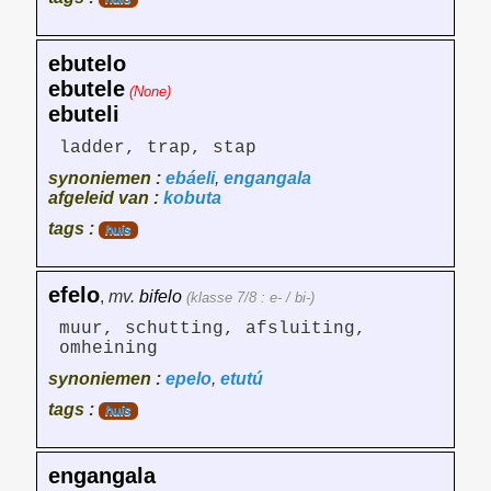
ebutelo
ebutele
(None)
ebuteli
ladder, trap, stap
synoniemen :
ebáeli
,
engangala
afgeleid van :
kobuta
tags :
huis
efelo
,
mv.
bifelo
(klasse 7/8 : e- / bi-)
muur, schutting, afsluiting,
omheining
synoniemen :
epelo
,
etutú
tags :
huis
engangala