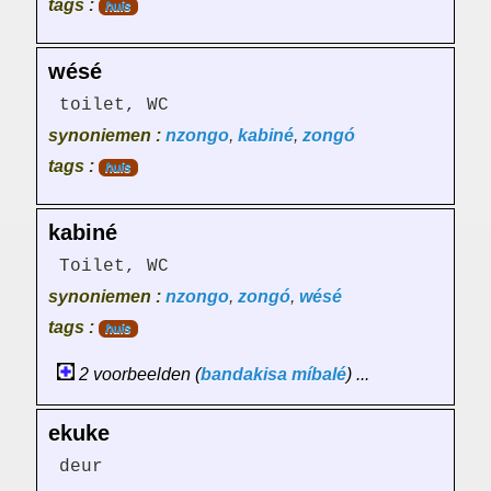
tags :
huis
wésé
toilet, WC
synoniemen :
nzongo
,
kabiné
,
zongó
tags :
huis
kabiné
Toilet, WC
synoniemen :
nzongo
,
zongó
,
wésé
tags :
huis
2 voorbeelden (
bandakisa
míbalé
) ...
ekuke
deur