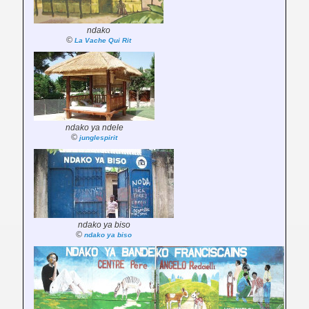
ndako
©
La Vache Qui Rit
ndako ya ndele
©
junglespirit
ndako ya biso
©
ndako ya biso