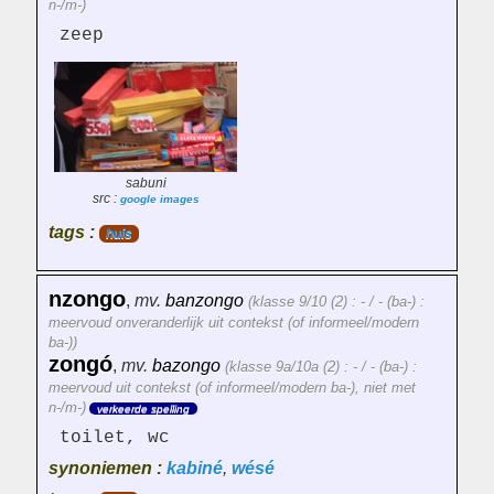
n-/m-)
zeep
sabuni
src :
google images
tags :
huis
nzongo
,
mv.
banzongo
(klasse 9/10 (2) : - / - (ba-) :
meervoud onveranderlijk uit contekst (of informeel/modern
ba-))
zongó
,
mv.
bazongo
(klasse 9a/10a (2) : - / - (ba-) :
meervoud uit contekst (of informeel/modern ba-), niet met
n-/m-)
verkeerde spelling
toilet, wc
synoniemen :
kabiné
,
wésé