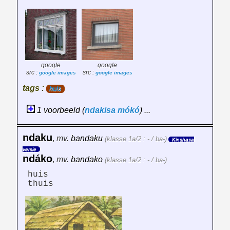
google
google
src :
src :
google images
google images
tags :
huis
1 voorbeeld (
ndakisa
mókó
) ...
ndaku
,
mv.
bandaku
(klasse 1a/2 : - / ba-)
Kinshasa
versie
ndáko
,
mv.
bandako
(klasse 1a/2 : - / ba-)
huis
thuis