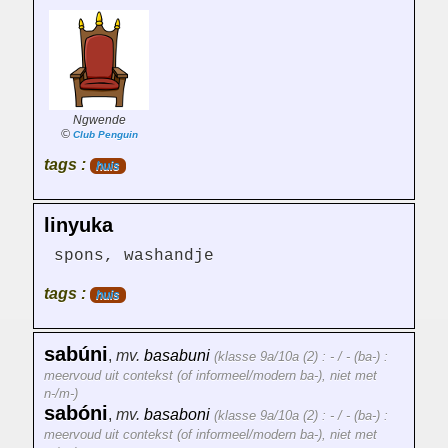
Ngwende
©
Club Penguin
tags :
huis
linyuka
spons, washandje
tags :
huis
sabúni
,
mv.
basabuni
(klasse 9a/10a (2) : - / - (ba-) :
meervoud uit contekst (of informeel/modern ba-), niet met
n-/m-)
sabóni
,
mv.
basaboni
(klasse 9a/10a (2) : - / - (ba-) :
meervoud uit contekst (of informeel/modern ba-), niet met