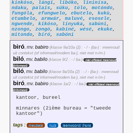
kinkóso
,
lángi
,
libóko
,
lininísa
,
ndaku
,
palais
,
súku
,
tólo
,
motóndo
,
fungóla
,
efungwelo
,
ebutelo
,
kukù
,
etumbelo
,
armwár
,
maluvé
,
esosele
,
ngwende
,
kikóso
,
linyuka
,
sabúni
,
nzongo
,
zongó
,
kabiné
,
wésé
,
ekuke
,
mitondo
,
biró
,
sabóni
biró
,
mv.
babiro
(klasse 9a/10a (2) : - / - (ba-) : meervoud
uit contekst (of informeel/modern ba-), niet met n-/m-)
biló
,
mv.
babilo
(klasse 9/2 : - / ba-)
niet officieel meervoud
(informeel)
biló
,
mv.
babilo
(klasse 9a/10a (2) : - / - (ba-) : meervoud
uit contekst (of informeel/modern ba-), niet met n-/m-)
biró
,
mv.
babiro
(klasse 1a/2 : - / ba-)
niet officieel meervoud
(informeel)
kantoor, bureel
minnares (2ième bureau = "tweede
kantoor")
tags :
meubels
huis
leenwoord: frans