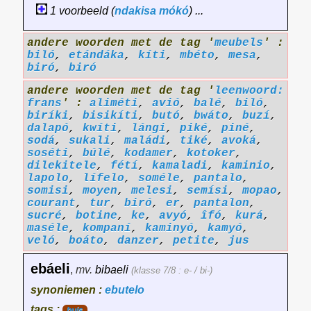
1 voorbeeld (
ndakisa
mókó
) ...
andere woorden met de tag '
meubels
' :
biló
,
etándáka
,
kíti
,
mbéto
,
mesa
,
biró
,
biró
andere woorden met de tag '
leenwoord:
frans
' :
aliméti
,
avió
,
balé
,
biló
,
biríki
,
bisikíti
,
butó
,
bwáto
,
buzí
,
dalapó
,
kwíti
,
lángi
,
piké
,
piné
,
sodá
,
sukali
,
maládi
,
tiké
,
avoká
,
soséti
,
búlé
,
kodamer
,
kotoker
,
dilekitele
,
fétí
,
kamaladi
,
kaminio
,
lapolo
,
lífelo
,
soméle
,
pantalo
,
somisi
,
moyen
,
melesi
,
semísi
,
mopao
,
courant
,
tur
,
biró
,
er
,
pantalon
,
sucré
,
botine
,
ke
,
avyó
,
îfó
,
kurá
,
maséle
,
kompaní
,
kaminyó
,
kamyó
,
veló
,
boáto
,
danzer
,
petite
,
jus
ebáeli
,
mv.
bibaeli
(klasse 7/8 : e- / bi-)
synoniemen :
ebutelo
tags :
huis