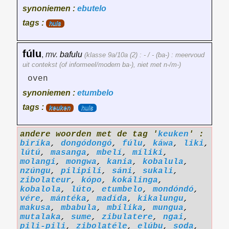
synoniemen :
ebutelo
tags :
huis
fúlu
,
mv.
bafulu
(klasse 9a/10a (2) : - / - (ba-) : meervoud
uit contekst (of informeel/modern ba-), niet met n-/m-)
oven
synoniemen :
etumbelo
tags :
keuken
huis
andere woorden met de tag '
keuken
' :
biríka
,
dongódongó
,
fúlu
,
káwa
,
liki
,
lútú
,
masanga
,
mbelí
,
míliki
,
molangi
,
mongwa
,
kania
,
kobalula
,
nzúngu
,
pilipili
,
sáni
,
sukali
,
zibolateur
,
kópo
,
kokálinga
,
kobalola
,
lúto
,
etumbelo
,
mondóndó
,
vére
,
mántéka
,
madída
,
kikalungu
,
makusa
,
mbabula
,
mbilika
,
mungua
,
mutalaka
,
sume
,
zibulatere
,
ngai
,
pili-pili
,
zibolatéle
,
elúbu
,
soda
,