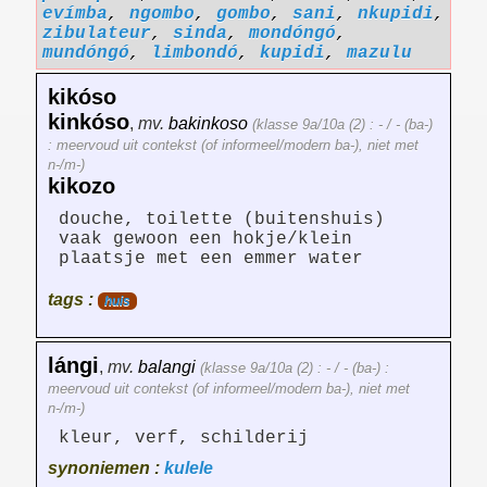
evímba
,
ngombo
,
gombo
,
sani
,
nkupidi
,
zibulateur
,
sinda
,
mondóngó
,
mundóngó
,
limbondó
,
kupidi
,
mazulu
kikóso
kinkóso
,
mv.
bakinkoso
(klasse 9a/10a (2) : - / - (ba-)
: meervoud uit contekst (of informeel/modern ba-), niet met
n-/m-)
kikozo
douche, toilette (buitenshuis)
vaak gewoon een hokje/klein
plaatsje met een emmer water
tags :
huis
lángi
,
mv.
balangi
(klasse 9a/10a (2) : - / - (ba-) :
meervoud uit contekst (of informeel/modern ba-), niet met
n-/m-)
kleur, verf, schilderij
synoniemen :
kulele