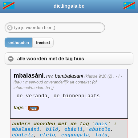
dic.lingala.be
onthouden
freetext
alle woorden met de tag
huis
mbalasáni
,
mv.
bambalasani
(klasse 9/10 (2) : - / -
(ba-) : meervoud onveranderlijk uit contekst (of
informeel/modern ba-))
de veranda, de binnenplaats
tags :
huis
andere woorden met de tag '
huis
' :
mbalasáni
,
biló
,
ebáeli
,
ebutele
,
ebuteli
,
efelo
,
engangala
,
fúlu
,