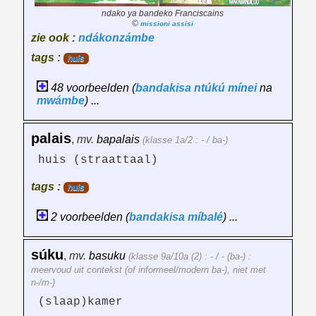
ndako ya bandeko Franciscains
©
missioni assisi
zie ook :
ndákonzámbe
tags :
huis
48 voorbeelden (
bandakisa
ntúkú
mínei
na
mwámbe
) ...
palais
,
mv.
bapalais
(klasse 1a/2 : - / ba-)
huis (straattaal)
tags :
huis
2 voorbeelden (
bandakisa
míbalé
) ...
súku
,
mv.
basuku
(klasse 9a/10a (2) : - / - (ba-) :
meervoud uit contekst (of informeel/modern ba-), niet met
n-/m-)
(slaap)kamer