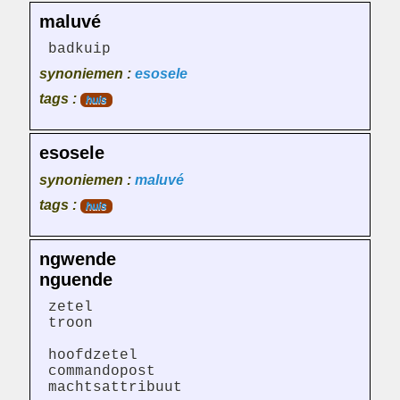
maluvé
badkuip
synoniemen :
esosele
tags :
huis
esosele
synoniemen :
maluvé
tags :
huis
ngwende
nguende
zetel
troon
hoofdzetel
commandopost
machtsattribuut