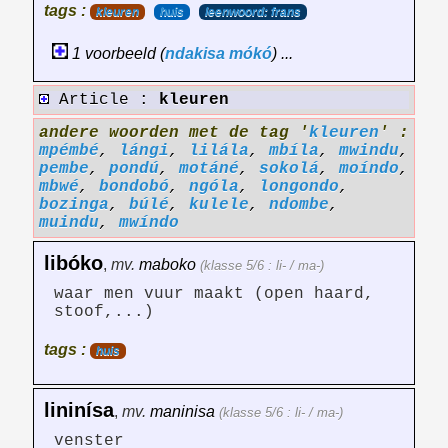
tags :
kleuren
huis
leenwoord: frans
1 voorbeeld (
ndakisa
mókó
) ...
Article :
kleuren
andere woorden met de tag '
kleuren
' :
mpémbé
,
lángi
,
lilála
,
mbíla
,
mwindu
,
pembe
,
pondú
,
motáné
,
sokolá
,
moíndo
,
mbwé
,
bondobó
,
ngóla
,
longondo
,
bozinga
,
búlé
,
kulele
,
ndombe
,
muindu
,
mwíndo
libóko
,
mv.
maboko
(klasse 5/6 : li- / ma-)
waar men vuur maakt (open haard,
stoof,...)
tags :
huis
lininísa
,
mv.
maninisa
(klasse 5/6 : li- / ma-)
venster