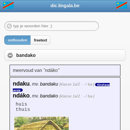
dic.lingala.be
onthouden
freetext
bandako
meervoud van
"ndáko"
ndaku
,
mv.
bandaku
(klasse 1a/2 : - / ba-)
Kinshasa
versie
ndáko
,
mv.
bandako
(klasse 1a/2 : - / ba-)
huis
thuis