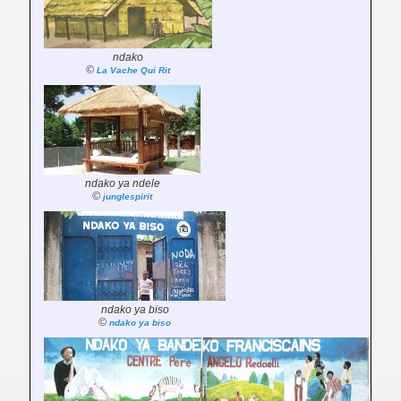
ndako
©
La Vache Qui Rit
ndako ya ndele
©
junglespirit
ndako ya biso
©
ndako ya biso