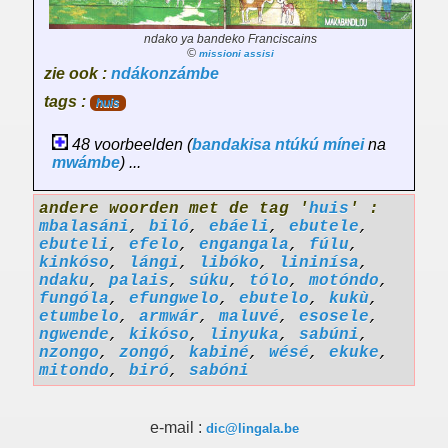
ndako ya bandeko Franciscains
©
missioni assisi
zie ook :
ndákonzámbe
tags :
huis
48 voorbeelden (
bandakisa
ntúkú
mínei
na
mwámbe
) ...
andere woorden met de tag '
huis
' :
mbalasáni
,
biló
,
ebáeli
,
ebutele
,
ebuteli
,
efelo
,
engangala
,
fúlu
,
kinkóso
,
lángi
,
libóko
,
lininísa
,
ndaku
,
palais
,
súku
,
tólo
,
motóndo
,
fungóla
,
efungwelo
,
ebutelo
,
kukù
,
etumbelo
,
armwár
,
maluvé
,
esosele
,
ngwende
,
kikóso
,
linyuka
,
sabúni
,
nzongo
,
zongó
,
kabiné
,
wésé
,
ekuke
,
mitondo
,
biró
,
sabóni
e-mail :
dic@lingala.be