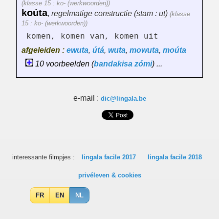
(klasse 15 : ko- (werkwoorden))
koúta
,
regelmatige constructie (stam : ut)
(klasse
15 : ko- (werkwoorden))
komen, komen van, komen uit
afgeleiden :
ewuta
,
útá
,
wuta
,
mowuta
,
moúta
10 voorbeelden (
bandakisa
zómi
) ...
e-mail :
dic@lingala.be
interessante filmpjes :
lingala facile 2017
lingala facile 2018
privéleven & cookies
FR
EN
NL