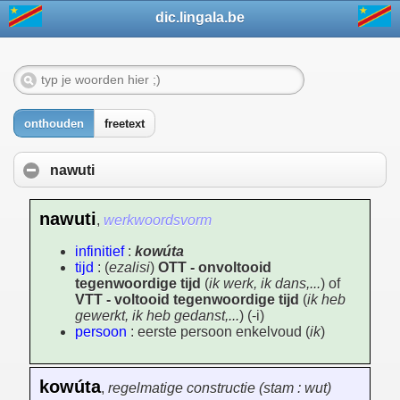
dic.lingala.be
onthouden
freetext
nawuti
nawuti
,
werkwoordsvorm
infinitief
:
kowúta
tijd
: (
ezalisi
)
OTT - onvoltooid
tegenwoordige tijd
(
ik werk, ik dans,...
) of
VTT - voltooid tegenwoordige tijd
(
ik heb
gewerkt, ik heb gedanst,...
) (-i)
persoon
: eerste persoon enkelvoud (
ik
)
kowúta
,
regelmatige constructie (stam : wut)