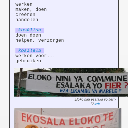
werken
maken, doen
creëren
handelen
kosál
is
a
doen doen
helpen, verzorgen
kosál
el
a
werken voor...
gebruiken
Eloko nini esalaka yo fier ?
©
pvh