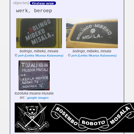
objecten)
Kinshasa versie
werk, beroep
bolingo, mibeko, misala
bolingo, mibeko, misala
©
©
pvh (Letitia Nkanza Kalawuma)
pvh (Letitia Nkanza Kalawuma)
tozoluka muana musala
src :
google images