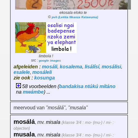
ekosala eloko te
©
pvh (Letitia Nkanza Kalawuma)
limbola !
src :
google images
afgeleiden :
mosáli
,
kosalema
,
lisálísí
,
mosálisi
,
esalele
,
mosáleli
zie ook :
kosunga
58 voorbeelden (
bandakisa
ntúkú
mítáno
na
mwámbe
) ...
meervoud van
"mosálá", "musala"
mosálá
,
mv.
misala
(klasse 3/4 : mo- (mu-) / mi- :
objecten)
musala
,
mv.
misala
(klasse 3/4 : mo- (mu-) / mi- :