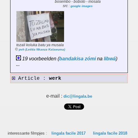
bosembo - boboto - mosala
src :
google images
tozali koluka batu ya musala
©
pvh (Letitia Nkanza Kalawuma)
19 voorbeelden (
bandakisa
zómi
na
libwá
)
...
Article :
werk
e-mail :
dic@lingala.be
interessante filmpjes :
lingala facile 2017
lingala facile 2018