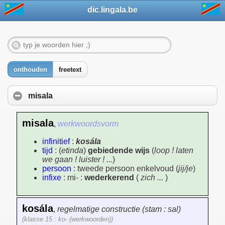
dic.lingala.be
onthouden
freetext
misala
misala
,
werkwoordsvorm
infinitief
:
kosála
tijd
: (
etinda
)
gebiedende wijs
(
loop ! laten
we gaan ! luister ! ...
)
persoon
: tweede persoon enkelvoud (
jij/je
)
infixe
: mi- :
wederkerend
(
zich ...
)
kosála
,
regelmatige constructie (stam : sal)
(klasse 15 : ko- (werkwoorden))