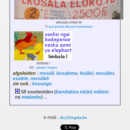
ekosala eloko te
©
pvh (Letitia Nkanza Kalawuma)
limbola !
src :
google images
afgeleiden :
mosáli
,
kosalema
,
lisálísí
,
mosálisi
,
esalele
,
mosáleli
zie ook :
kosunga
58 voorbeelden (
bandakisa
ntúkú
mítáno
na
mwámbe
) ...
e-mail :
dic@lingala.be