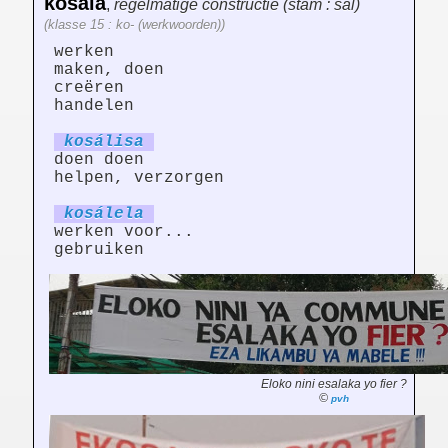
kosála
,
regelmatige constructie (stam : sal)
(klasse 15 : ko- (werkwoorden))
werken
maken, doen
creëren
handelen
kosál
is
a
doen doen
helpen, verzorgen
kosál
el
a
werken voor...
gebruiken
Eloko nini esalaka yo fier ?
©
pvh