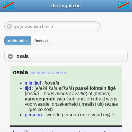
dic.lingala.be
onthouden
freetext
osala
osala
,
werkwoordsvorm
infinitief
:
kosála
tijd
: (
eleká kala etikalá
)
passé lointain figé
(
tosálá = nous avons travaillé
) of (
mposa
)
aanvoegende wijs
(subjonctief) (drukt wens,
voorwaarde, onzekerheid (irrealis) uit) (
ezala
= que ce soit
)
persoon
: tweede persoon enkelvoud (
jij/je
)