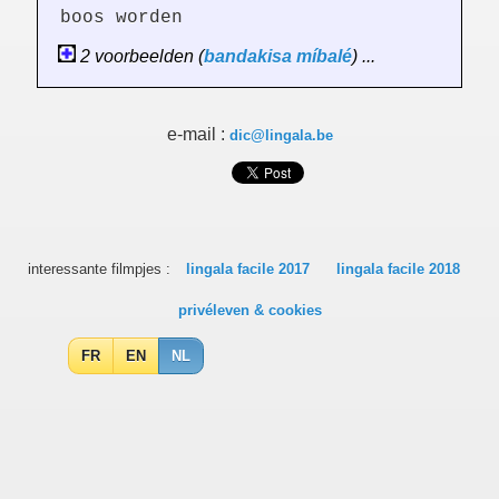
boos worden
2 voorbeelden (
bandakisa
míbalé
) ...
e-mail :
dic@lingala.be
interessante filmpjes :
lingala facile 2017
lingala facile 2018
privéleven & cookies
FR
EN
NL