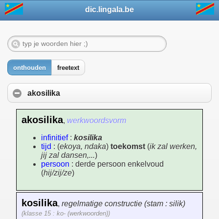
dic.lingala.be
onthouden
freetext
akosilika
akosilika
,
werkwoordsvorm
infinitief
:
kosilika
tijd
: (
ekoya, ndaka
)
toekomst
(
ik zal werken,
jij zal dansen,...
)
persoon
: derde persoon enkelvoud
(
hij/zij/ze
)
kosilika
,
regelmatige constructie (stam : silik)
(klasse 15 : ko- (werkwoorden))