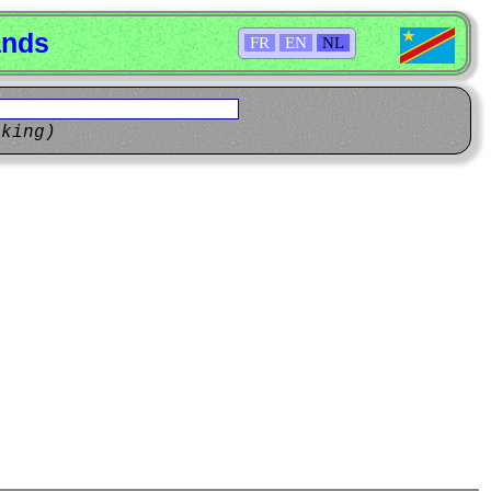
ands
FR
EN
NL
eking)