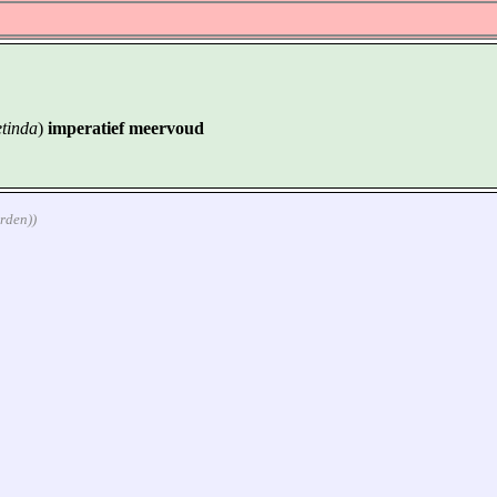
etinda
)
imperatief meervoud
orden))