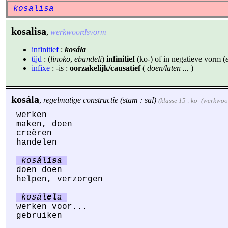
kosalisa
kosalisa
,
werkwoordsvorm
infinitief
:
kosála
tijd
: (
linoko
,
ebandeli
)
infinitief
(ko-) of in negatieve vorm (
infixe
: -is :
oorzakelijk/causatief
(
doen/laten ...
)
kosála
,
regelmatige constructie (stam : sal)
(klasse 15 : ko- (werkwo
werken
maken, doen
creëren
handelen
kosál
is
a
doen doen
helpen, verzorgen
kosál
el
a
werken voor...
gebruiken