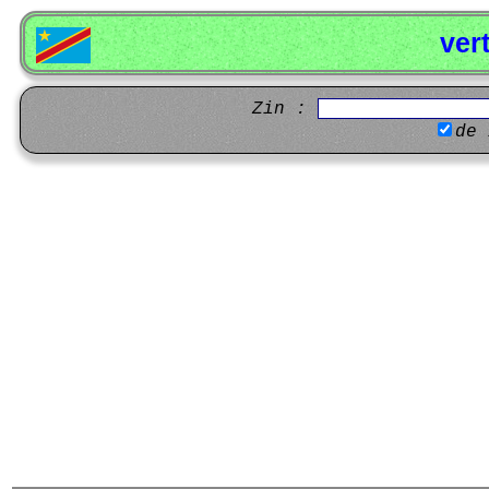
ver
Zin :
de 