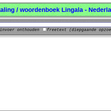
taling / woordenboek Lingala - Nederl
invoer onthouden
freetext (diepgaande opzo