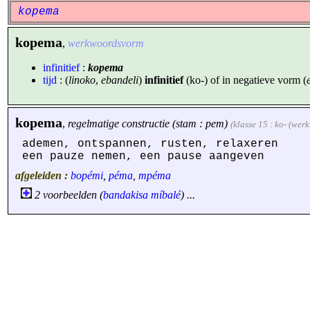
kopema
kopema
,
werkwoordsvorm
infinitief
:
kopema
tijd
: (
linoko
,
ebandeli
)
infinitief
(ko-) of in negatieve vorm (
kopema
,
regelmatige constructie (stam : pem)
(klasse 15 : ko- (we
ademen, ontspannen, rusten, relaxeren
een pauze nemen, een pause aangeven
afgeleiden :
bopémi
,
péma
,
mpéma
2 voorbeelden (
bandakisa
míbalé
) ...