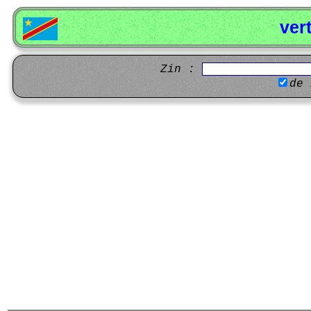
ver
Zin :
de 