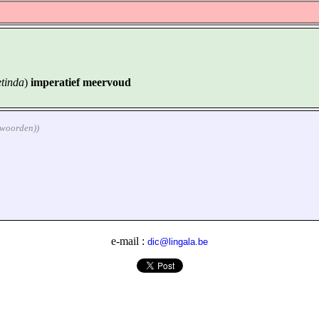
etinda
)
imperatief meervoud
rkwoorden))
e-mail :
dic@lingala.be