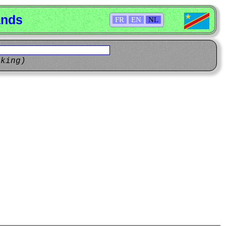
ands
FR
EN
NL
eking)