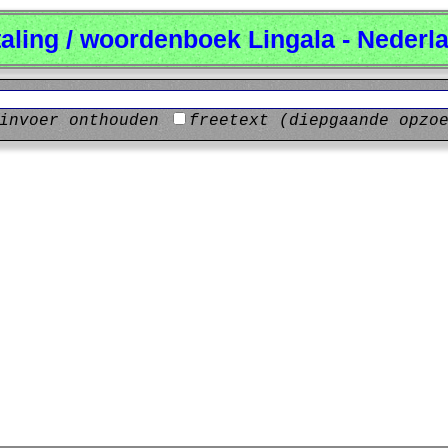
taling / woordenboek Lingala - Nederl
invoer onthouden
freetext (diepgaande opzo