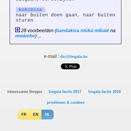
kobim
is
a
naar buiten doen gaan, naar buiten
sturen
28 voorbeelden (
bandakisa
ntúkú
míbalé
na
mwámbe
) ...
e-mail :
dic@lingala.be
interessante filmpjes :
lingala facile 2017
lingala facile 2018
privéleven & cookies
FR
EN
NL