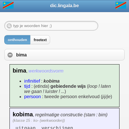
dic.lingala.be
onthouden
freetext
bima
bima
,
werkwoordsvorm
infinitief
:
kobima
tijd
: (
etinda
)
gebiedende wijs
(
loop ! laten
we gaan ! luister ! ...
)
persoon
: tweede persoon enkelvoud (
jij/je
)
kobima
,
regelmatige constructie (stam : bim)
(klasse 15 : ko- (werkwoorden))
uitgaan, verschijnen