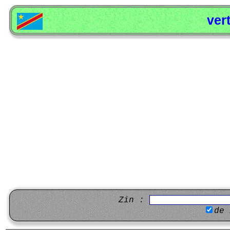
ver
Zin :
de 