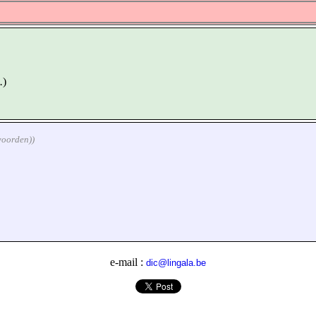
.
)
woorden))
e-mail :
dic@lingala.be