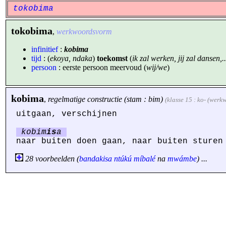
tokobima
tokobima
,
werkwoordsvorm
infinitief
:
kobima
tijd
: (
ekoya, ndaka
)
toekomst
(
ik zal werken, jij zal dansen,..
persoon
: eerste persoon meervoud (
wij/we
)
kobima
,
regelmatige constructie (stam : bim)
(klasse 15 : ko- (werk
uitgaan, verschijnen
kobim
is
a
naar buiten doen gaan, naar buiten sturen
28 voorbeelden (
bandakisa
ntúkú
míbalé
na
mwámbe
) ...