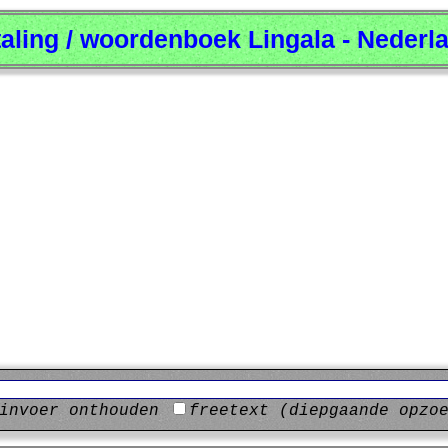
taling / woordenboek Lingala - Nederl
invoer onthouden
freetext (diepgaande opzo