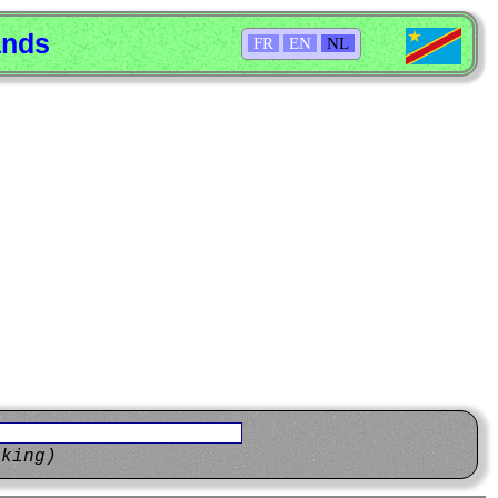
ands
FR
EN
NL
eking)