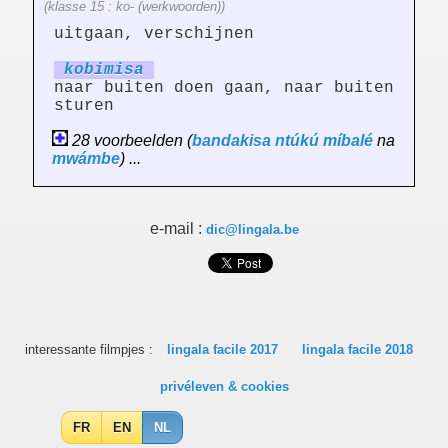
(klasse 15 : ko- (werkwoorden))
uitgaan, verschijnen
kobim
is
a
naar buiten doen gaan, naar buiten
sturen
28 voorbeelden (
bandakisa
ntúkú
míbalé
na
mwámbe
) ...
e-mail :
dic@lingala.be
interessante filmpjes :
lingala facile 2017
lingala facile 2018
privéleven & cookies
FR
EN
NL