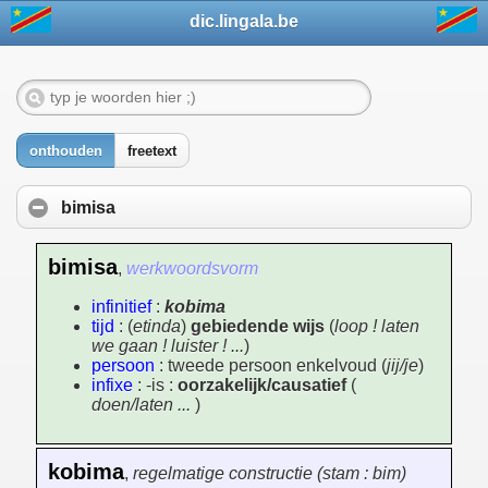
dic.lingala.be
onthouden
freetext
bimisa
bimisa
,
werkwoordsvorm
infinitief
:
kobima
tijd
: (
etinda
)
gebiedende wijs
(
loop ! laten
we gaan ! luister ! ...
)
persoon
: tweede persoon enkelvoud (
jij/je
)
infixe
: -is :
oorzakelijk/causatief
(
doen/laten ...
)
kobima
,
regelmatige constructie (stam : bim)