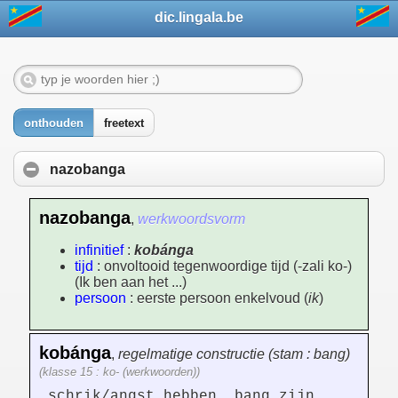
dic.lingala.be
onthouden
freetext
nazobanga
nazobanga
,
werkwoordsvorm
infinitief
:
kobánga
tijd
: onvoltooid tegenwoordige tijd (-zali ko-)
(Ik ben aan het ...)
persoon
: eerste persoon enkelvoud (
ik
)
kobánga
,
regelmatige constructie (stam : bang)
(klasse 15 : ko- (werkwoorden))
schrik/angst hebben, bang zijn,