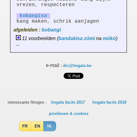
vrezen, respecteren
kobáng
is
a
bang maken, schrik aanjagen
afgeleiden :
bobangi
11 voorbeelden (
bandakisa
zómi
na
mókó
)
...
e-mail :
dic@lingala.be
interessante filmpjes :
lingala facile 2017
lingala facile 2018
privéleven & cookies
FR
EN
NL