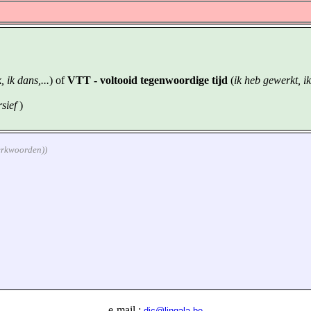
, ik dans,...
) of
VTT - voltooid tegenwoordige tijd
(
ik heb gewerkt, ik
sief
)
werkwoorden))
e-mail :
dic@lingala.be