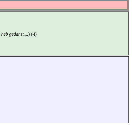
 heb gedanst,...
) (-i)