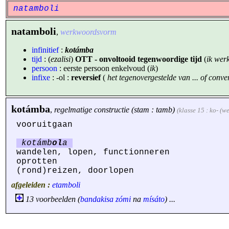
natamboli
natamboli
,
werkwoordsvorm
infinitief
:
kotámba
tijd
: (
ezalisi
)
OTT - onvoltooid tegenwoordige tijd
(
ik werk
persoon
: eerste persoon enkelvoud (
ik
)
infixe
: -ol :
reversief
(
het tegenovergestelde van ... of conver
kotámba
,
regelmatige constructie (stam : tamb)
(klasse 15 : ko- (
vooruitgaan
kotámb
ol
a
wandelen, lopen, functionneren
oprotten
(rond)reizen, doorlopen
afgeleiden :
etamboli
13 voorbeelden (
bandakisa
zómi
na
mísáto
) ...