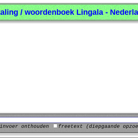
taling / woordenboek Lingala - Nederl
invoer onthouden
freetext (diepgaande opzo