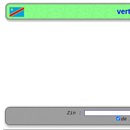
ver
Zin :
de 