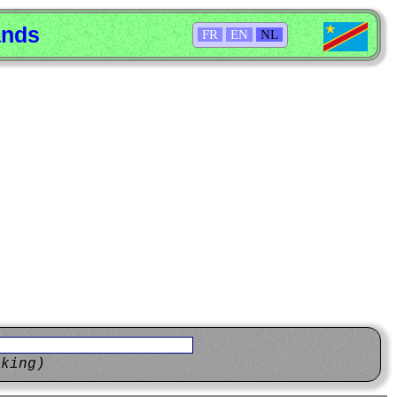
ands
FR
EN
NL
eking)