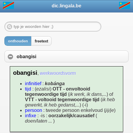
dic.lingala.be
onthouden
freetext
obangisi
obangisi
,
werkwoordsvorm
infinitief
:
kobánga
tijd
: (
ezalisi
)
OTT - onvoltooid
tegenwoordige tijd
(
ik werk, ik dans,...
) of
VTT - voltooid tegenwoordige tijd
(
ik heb
gewerkt, ik heb gedanst,...
) (-i)
persoon
: tweede persoon enkelvoud (
jij/je
)
infixe
: -is :
oorzakelijk/causatief
(
doen/laten ...
)