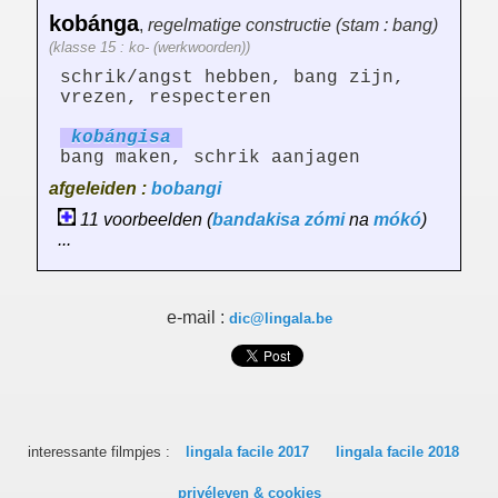
kobánga
,
regelmatige constructie (stam : bang)
(klasse 15 : ko- (werkwoorden))
schrik/angst hebben, bang zijn,
vrezen, respecteren
kobáng
is
a
bang maken, schrik aanjagen
afgeleiden :
bobangi
11 voorbeelden (
bandakisa
zómi
na
mókó
)
...
e-mail :
dic@lingala.be
interessante filmpjes :
lingala facile 2017
lingala facile 2018
privéleven & cookies