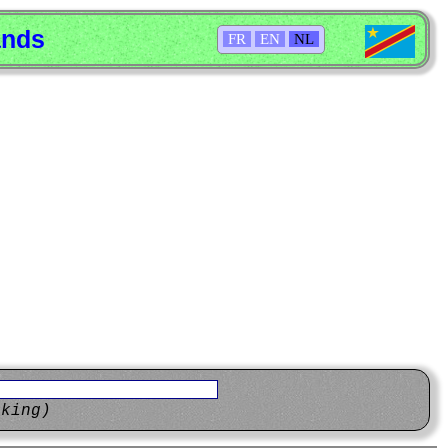
ands
FR
EN
NL
eking)