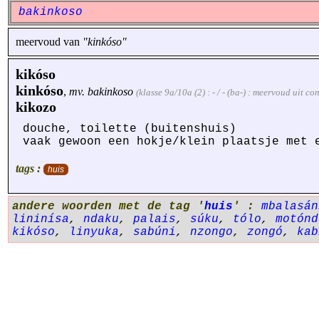
bakinkoso
meervoud van
"kinkóso"
kikóso
kinkóso
,
mv.
bakinkoso
(klasse 9a/10a (2) : - / - (ba-) : meervoud uit c
kikozo
douche, toilette (buitenshuis)
vaak gewoon een hokje/klein plaatsje met 
tags :
huis
andere woorden met de tag '
huis
' :
mbalasán
lininísa
,
ndaku
,
palais
,
súku
,
tólo
,
motónd
kikóso
,
linyuka
,
sabúni
,
nzongo
,
zongó
,
kab