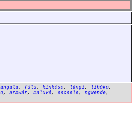
gangala
,
fúlu
,
kinkóso
,
lángi
,
libóko
,
lo
,
armwár
,
maluvé
,
esosele
,
ngwende
,