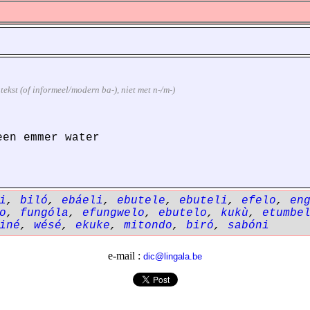
ontekst (of informeel/modern ba-), niet met n-/m-)
een emmer water
i
,
biló
,
ebáeli
,
ebutele
,
ebuteli
,
efelo
,
en
o
,
fungóla
,
efungwelo
,
ebutelo
,
kukù
,
etumbe
iné
,
wésé
,
ekuke
,
mitondo
,
biró
,
sabóni
e-mail :
dic@lingala.be