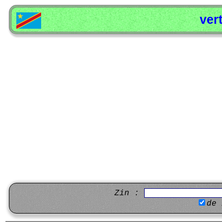
ver
Zin :
de 