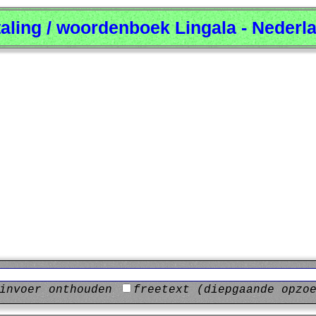
taling / woordenboek Lingala - Nederl
invoer onthouden
freetext (diepgaande opzo