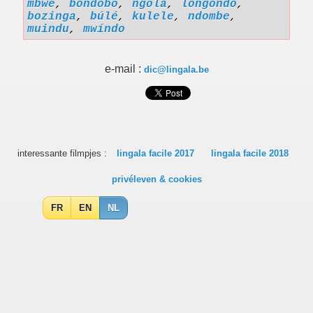
mbwé
,
bondobó
,
ngóla
,
longondo
,
bozinga
,
búlé
,
kulele
,
ndombe
,
muindu
,
mwíndo
e-mail :
dic@lingala.be
interessante filmpjes :
lingala facile 2017
lingala facile 2018
privéleven & cookies
FR
EN
NL