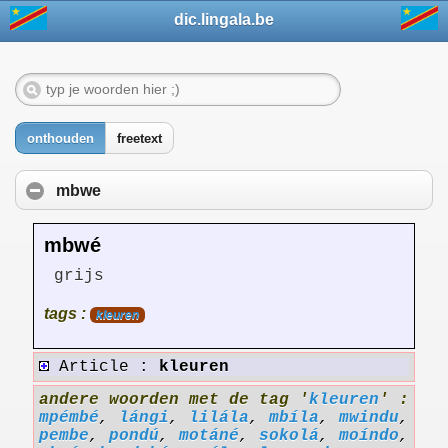
dic.lingala.be
onthouden
freetext
mbwe
mbwé
grijs
tags :
kleuren
Article :
kleuren
andere woorden met de tag '
kleuren
' :
mpémbé
,
lángi
,
lilála
,
mbíla
,
mwindu
,
pembe
,
pondú
,
motáné
,
sokolá
,
moíndo
,