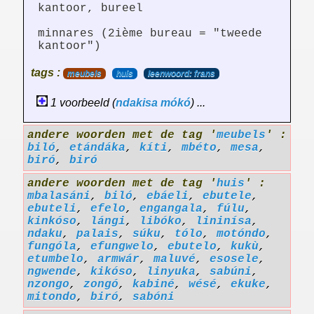
kantoor, bureel
minnares (2ième bureau = "tweede
kantoor")
tags :
meubels
huis
leenwoord: frans
1 voorbeeld (
ndakisa
mókó
) ...
andere woorden met de tag '
meubels
' :
biló
,
etándáka
,
kíti
,
mbéto
,
mesa
,
biró
,
biró
andere woorden met de tag '
huis
' :
mbalasáni
,
biló
,
ebáeli
,
ebutele
,
ebuteli
,
efelo
,
engangala
,
fúlu
,
kinkóso
,
lángi
,
libóko
,
lininísa
,
ndaku
,
palais
,
súku
,
tólo
,
motóndo
,
fungóla
,
efungwelo
,
ebutelo
,
kukù
,
etumbelo
,
armwár
,
maluvé
,
esosele
,
ngwende
,
kikóso
,
linyuka
,
sabúni
,
nzongo
,
zongó
,
kabiné
,
wésé
,
ekuke
,
mitondo
,
biró
,
sabóni