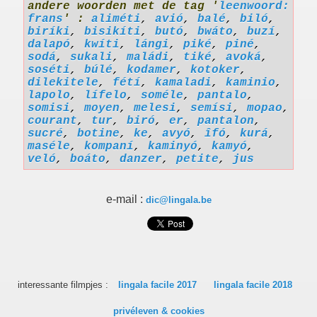
andere woorden met de tag '
leenwoord:
frans
' :
aliméti
,
avió
,
balé
,
biló
,
biríki
,
bisikíti
,
butó
,
bwáto
,
buzí
,
dalapó
,
kwíti
,
lángi
,
piké
,
piné
,
sodá
,
sukali
,
maládi
,
tiké
,
avoká
,
soséti
,
búlé
,
kodamer
,
kotoker
,
dilekitele
,
fétí
,
kamaladi
,
kaminio
,
lapolo
,
lífelo
,
soméle
,
pantalo
,
somisi
,
moyen
,
melesi
,
semísi
,
mopao
,
courant
,
tur
,
biró
,
er
,
pantalon
,
sucré
,
botine
,
ke
,
avyó
,
îfó
,
kurá
,
maséle
,
kompaní
,
kaminyó
,
kamyó
,
veló
,
boáto
,
danzer
,
petite
,
jus
e-mail :
dic@lingala.be
interessante filmpjes :
lingala facile 2017
lingala facile 2018
privéleven & cookies