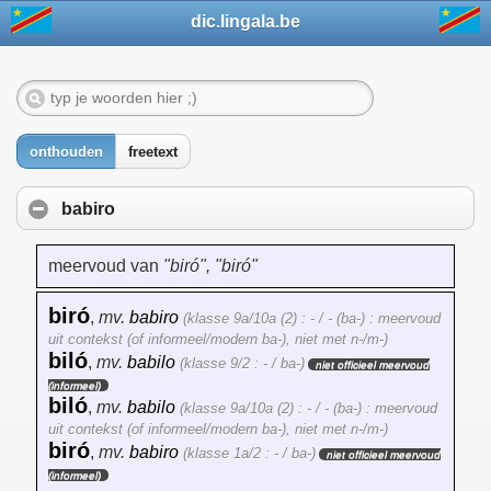
dic.lingala.be
onthouden
freetext
babiro
meervoud van
"biró", "biró"
biró
,
mv.
babiro
(klasse 9a/10a (2) : - / - (ba-) : meervoud
uit contekst (of informeel/modern ba-), niet met n-/m-)
biló
,
mv.
babilo
(klasse 9/2 : - / ba-)
niet officieel meervoud
(informeel)
biló
,
mv.
babilo
(klasse 9a/10a (2) : - / - (ba-) : meervoud
uit contekst (of informeel/modern ba-), niet met n-/m-)
biró
,
mv.
babiro
(klasse 1a/2 : - / ba-)
niet officieel meervoud
(informeel)