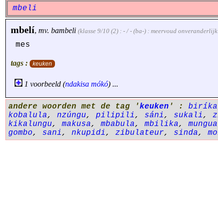
mbeli
mbelí
,
mv.
bambeli
(klasse 9/10 (2) : - / - (ba-) : meervoud onveranderlij
mes
tags :
keuken
1 voorbeeld (
ndakisa
mókó
) ...
andere woorden met de tag '
keuken
' :
biríka
kobalula
,
nzúngu
,
pilipili
,
sáni
,
sukali
,
z
kikalungu
,
makusa
,
mbabula
,
mbilika
,
mungua
gombo
,
sani
,
nkupidi
,
zibulateur
,
sinda
,
mo