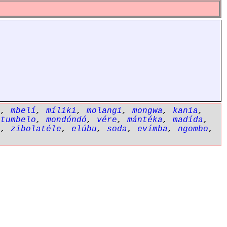
a
,
mbelí
,
míliki
,
molangi
,
mongwa
,
kania
,
etumbelo
,
mondóndó
,
vére
,
mántéka
,
madída
,
i
,
zibolatéle
,
elúbu
,
soda
,
evímba
,
ngombo
,