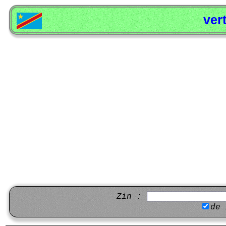
ver
Zin :
de 