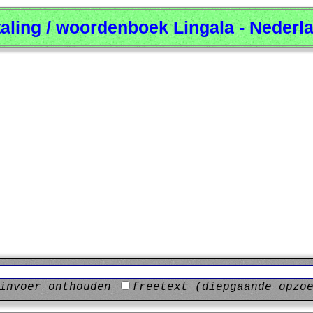
taling / woordenboek Lingala - Nederl
invoer onthouden
freetext (diepgaande opzo