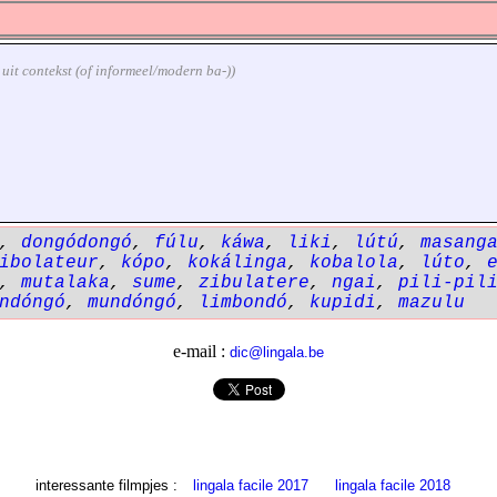
k uit contekst (of informeel/modern ba-))
,
dongódongó
,
fúlu
,
káwa
,
liki
,
lútú
,
masang
ibolateur
,
kópo
,
kokálinga
,
kobalola
,
lúto
,
,
mutalaka
,
sume
,
zibulatere
,
ngai
,
pili-pil
ndóngó
,
mundóngó
,
limbondó
,
kupidi
,
mazulu
e-mail :
dic@lingala.be
interessante filmpjes :
lingala facile 2017
lingala facile 2018