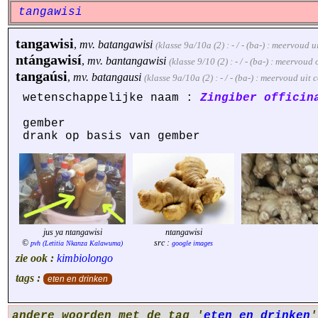
tangawisi
tangawisi
,
mv.
batangawisi
(klasse 9a/10a (2) : - / - (ba-) : meervoud 
ntángawisí
,
mv.
bantangawisi
(klasse 9/10 (2) : - / - (ba-) : meervou
tangaúsi
,
mv.
batangausi
(klasse 9a/10a (2) : - / - (ba-) : meervoud uit
wetenschappelijke naam :
Zingiber officin
gember
drank op basis van gember
jus ya ntangawisi
ntangawisi
©
src :
pvh (Letitia Nkanza Kalawuma)
google images
zie ook :
kimbiolongo
tags :
eten en drinken
andere woorden met de tag '
eten en drinken