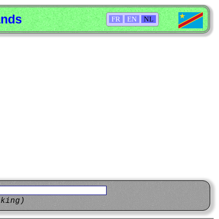
ands
FR
EN
NL
eking)