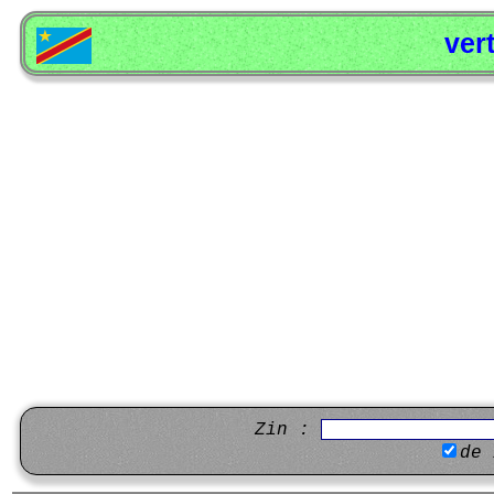
ver
Zin :
de 