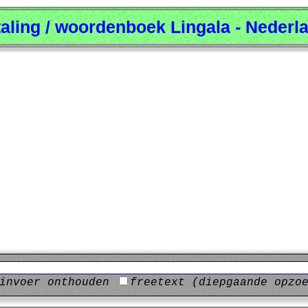
taling / woordenboek Lingala - Nederl
invoer onthouden
freetext (diepgaande opzo