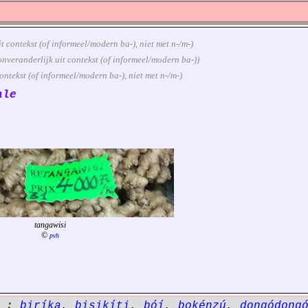
uit contekst (of informeel/modern ba-), niet met n-/m-)
d onveranderlijk uit contekst (of informeel/modern ba-))
 contekst (of informeel/modern ba-), niet met n-/m-)
ale
tangawisi
©
pvh
' :
biríka
,
bisikíti
,
bóí
,
bokénzú
,
dongódong