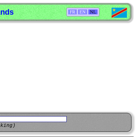
ands
FR
EN
NL
eking)