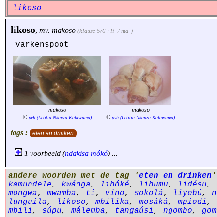
likoso
likoso
,
mv.
makoso
(klasse 5/6 : li- / ma-)
varkenspoot
makoso
makoso
©
©
pvh (Letitia Nkanza Kalawuma)
pvh (Letitia Nkanza Kalawuma)
tags :
eten en drinken
1 voorbeeld (
ndakisa
mókó
) ...
andere woorden met de tag '
eten en drinken
kamundele
,
kwánga
,
libóké
,
libumu
,
lidésu
,
mongwa
,
mwamba
,
ti
,
víno
,
sokolá
,
liyebú
,
n
lunguila
,
likoso
,
mbilika
,
mosáká
,
mpíodi
,
mbili
,
súpu
,
málemba
,
tangaúsi
,
ngombo
,
gom