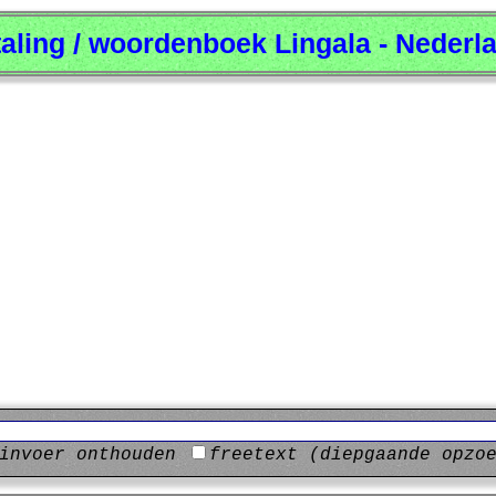
taling / woordenboek Lingala - Nederl
invoer onthouden
freetext (diepgaande opzo