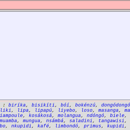
' :
biríka
,
bisikíti
,
bóí
,
bokénzú
,
dongódong
liki
,
lipa
,
lipapú
,
liyebo
,
loso
,
masanga
,
m
iampoule
,
kosákosá
,
molangua
,
ndóngó
,
biele
muamba
,
mungua
,
nsámbá
,
saladini
,
tangawisi
bo
,
nkupidi
,
kafé
,
limbondó
,
primus
,
kupidi