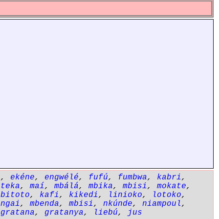
ó
,
ekéne
,
engwélé
,
fufú
,
fumbwa
,
kabri
,
ateka
,
maí
,
mbálá
,
mbika
,
mbisi
,
mokate
,
,
bitoto
,
kafi
,
kikedi
,
linioko
,
lotoko
,
,
ngai
,
mbenda
,
mbisi
,
nkúnde
,
niampoul
,
,
gratana
,
gratanya
,
liebú
,
jus