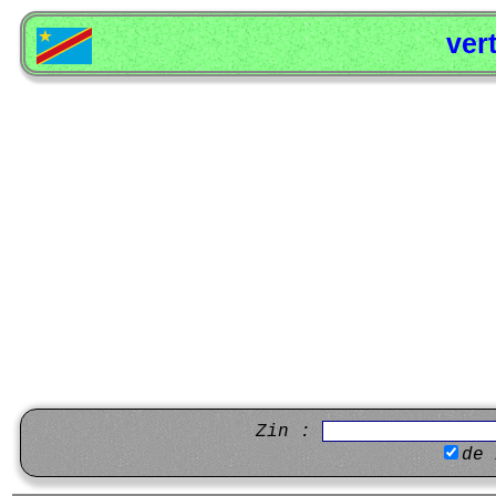
ver
Zin :
de 