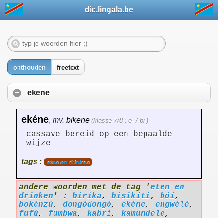
dic.lingala.be
onthouden
freetext
ekene
ekéne
,
mv.
bikene
(klasse 7/8 : e- / bi-)
cassave bereid op een bepaalde
wijze
tags :
eten en drinken
andere woorden met de tag '
eten en
drinken
' :
biríka
,
bisikíti
,
bóí
,
bokénzú
,
dongódongó
,
ekéne
,
engwélé
,
fufú
,
fumbwa
,
kabri
,
kamundele
,