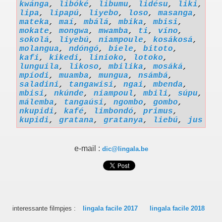
kwánga
,
libóké
,
libumu
,
lidésu
,
liki
,
lipa
,
lipapú
,
liyebo
,
loso
,
masanga
,
mateka
,
maí
,
mbálá
,
mbika
,
mbisi
,
mokate
,
mongwa
,
mwamba
,
ti
,
víno
,
sokolá
,
liyebú
,
niampoule
,
kosákosá
,
molangua
,
ndóngó
,
biele
,
bitoto
,
kafi
,
kikedi
,
linioko
,
lotoko
,
lunguila
,
likoso
,
mbilika
,
mosáká
,
mpíodi
,
muamba
,
mungua
,
nsámbá
,
saladini
,
tangawisi
,
ngai
,
mbenda
,
mbisi
,
nkúnde
,
niampoul
,
mbili
,
súpu
,
málemba
,
tangaúsi
,
ngombo
,
gombo
,
nkupidi
,
kafé
,
limbondó
,
primus
,
kupidi
,
gratana
,
gratanya
,
liebú
,
jus
e-mail :
dic@lingala.be
interessante filmpjes :
lingala facile 2017
lingala facile 2018