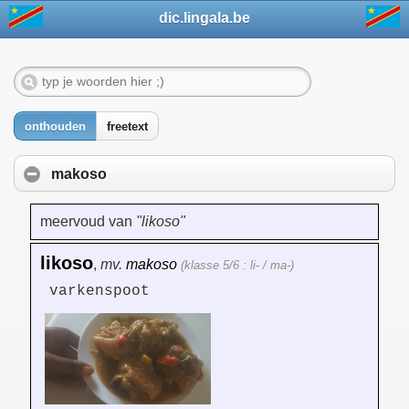
dic.lingala.be
onthouden
freetext
makoso
meervoud van
"likoso"
likoso
,
mv.
makoso
(klasse 5/6 : li- / ma-)
varkenspoot