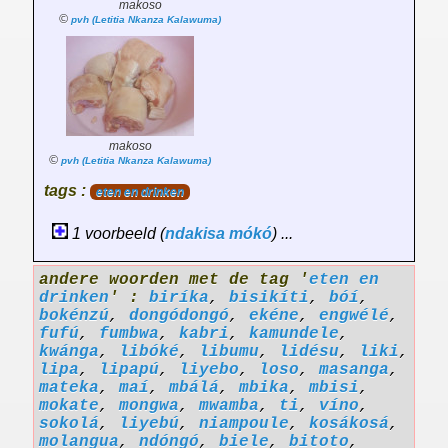
makoso
©
pvh (Letitia Nkanza Kalawuma)
makoso
©
pvh (Letitia Nkanza Kalawuma)
tags :
eten en drinken
1 voorbeeld (
ndakisa
mókó
) ...
andere woorden met de tag '
eten en
drinken
' :
biríka
,
bisikíti
,
bóí
,
bokénzú
,
dongódongó
,
ekéne
,
engwélé
,
fufú
,
fumbwa
,
kabri
,
kamundele
,
kwánga
,
libóké
,
libumu
,
lidésu
,
liki
,
lipa
,
lipapú
,
liyebo
,
loso
,
masanga
,
mateka
,
maí
,
mbálá
,
mbika
,
mbisi
,
mokate
,
mongwa
,
mwamba
,
ti
,
víno
,
sokolá
,
liyebú
,
niampoule
,
kosákosá
,
molangua
,
ndóngó
,
biele
,
bitoto
,