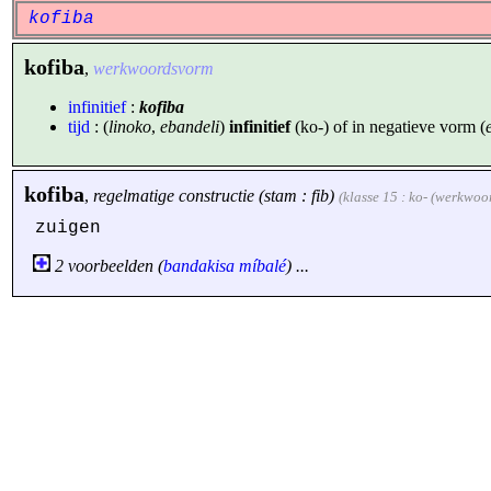
kofiba
kofiba
,
werkwoordsvorm
infinitief
:
kofiba
tijd
: (
linoko
,
ebandeli
)
infinitief
(ko-) of in negatieve vorm (
kofiba
,
regelmatige constructie (stam : fib)
(klasse 15 : ko- (werkwoo
zuigen
2 voorbeelden (
bandakisa
míbalé
) ...