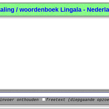
taling / woordenboek Lingala - Nederl
invoer onthouden
freetext (diepgaande opzo