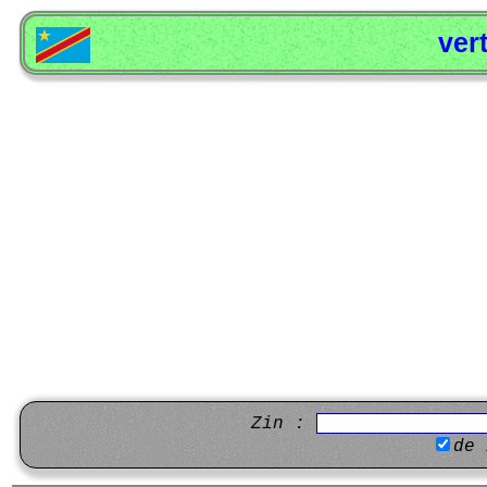
ver
Zin :
de 