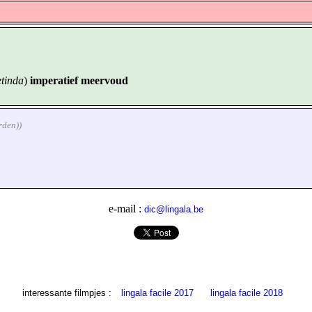
etinda
)
imperatief meervoud
rden))
e-mail :
dic@lingala.be
interessante filmpjes :
lingala facile 2017
lingala facile 2018