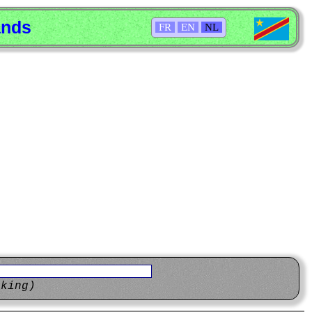
ands
FR
EN
NL
eking)